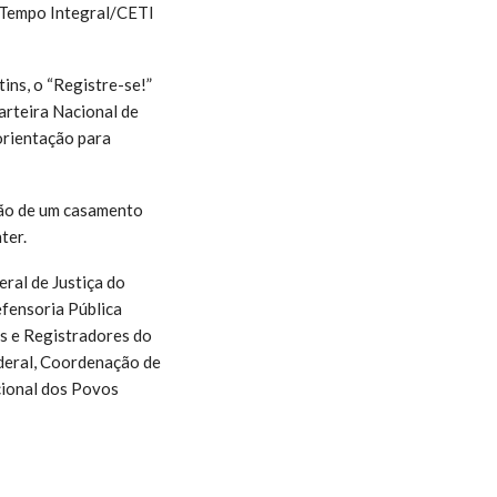
e Tempo Integral/CETI
ins, o “Registre-se!”
arteira Nacional de
orientação para
ação de um casamento
ter.
ral de Justiça do
efensoria Pública
os e Registradores do
ederal, Coordenação de
cional dos Povos