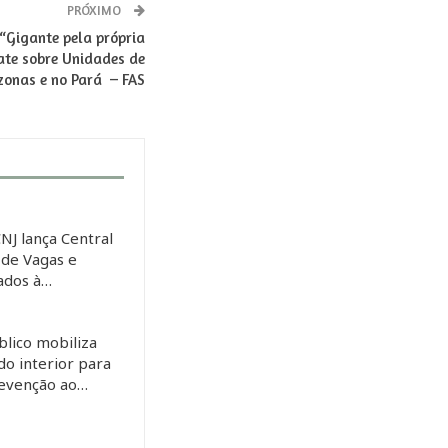
PRÓXIMO
“Gigante pela própria
ate sobre Unidades de
onas e no Pará – FAS
CNJ lança Central
 de Vagas e
tados à…
blico mobiliza
do interior para
revenção ao…