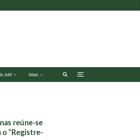
 do AM
Mais
onas reúne-se
 o “Registre-