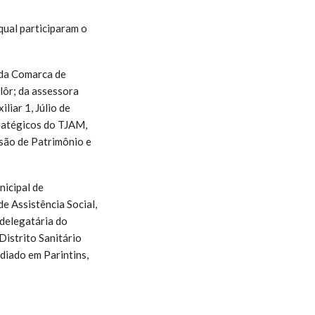
qual participaram o
 da Comarca de
lôr; da assessora
liar 1, Júlio de
tratégicos do TJAM,
isão de Patrimônio e
nicipal de
e Assistência Social,
 delegatária do
Distrito Sanitário
ediado em Parintins,