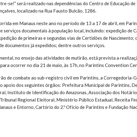
stre-se!” será realizado nas dependências do Centro de Educação d
çalves, localizado na Rua Fausto Bulcão, 1286.
rrida em Manaus neste ano no período de 13 a 17 de abril, em Parint
 serviços documentais à população local, incluindo: expedição de C
expedição de primeiras e segundas vias de Certidões de Nascimento; 
) de documentos já expedidos; dentre outros serviços.
ental, no ensejo das atividades de mutirão, está prevista a realiz
para ocorrer no dia 21 de maio, às 17h, no Parintins Convention Cen
rão de combate ao sub-registro civil em Parintins, a Corregedoria-Ge
 apoio dos seguintes órgãos: Prefeitura Municipal de Parintins, D
eral, Instituto de Identificação do Amazonas, Associação dos Notári
ribunal Regional Eleitoral, Ministério Público Estadual, Receita F
naus e Entorno, Cartório do 2.º Ofício de Parintins e Fundação Na