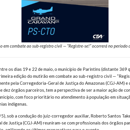
o em combate ao sub-registro civil — “Registre-se!” ocorrerá no período 
tre os dias 19 e 22 de maio, o município de Parintins (distante 369 
imeira edição do mutirão em combate ao sub-registro civil — “Regis
ente pela Corregedoria-Geral de Justiça do Amazonas (CGJ-AM) e 
de dez órgãos parceiros, tem a perspectiva de ser a maior ação de c
município, com foco prioritário no atendimento à população em situaç
nias indígenas.
/5), sob a condução do juiz-corregedor auxiliar, Roberto Santos Tak
 de Justiça (CGJ-AM) reuniram-se com profissionais dos órgãos pa
ão, agilizando os últimos preparativos para o evento.