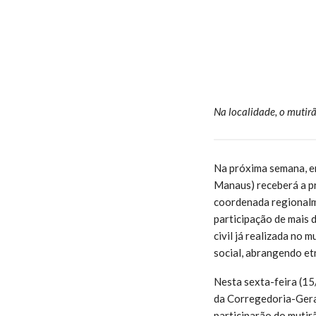
Na localidade, o mutirã
Na próxima semana, en
Manaus) receberá a pr
coordenada regionalm
participação de mais 
civil já realizada no 
social, abrangendo et
Nesta sexta-feira (15
da Corregedoria-Geral
participarão do mutir