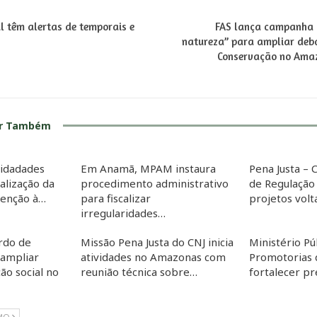
l têm alertas de temporais e
FAS lança campanha 
s
natureza” para ampliar deb
Conservação no Amaz
ar Também
nidadades
Em Anamã, MPAM instaura
Pena Justa – 
ealização da
procedimento administrativo
de Regulação
tenção à…
para fiscalizar
projetos vol
irregularidades…
rdo de
Missão Pena Justa do CNJ inicia
Ministério Pú
 ampliar
atividades no Amazonas com
Promotorias 
ão social no
reunião técnica sobre…
fortalecer p
MO