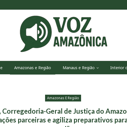
te
Amazonas e Região
Manaus e Região
Interior
Amazonas E Região
, Corregedoria-Geral de Justiça do Amaz
ções parceiras e agiliza preparativos para