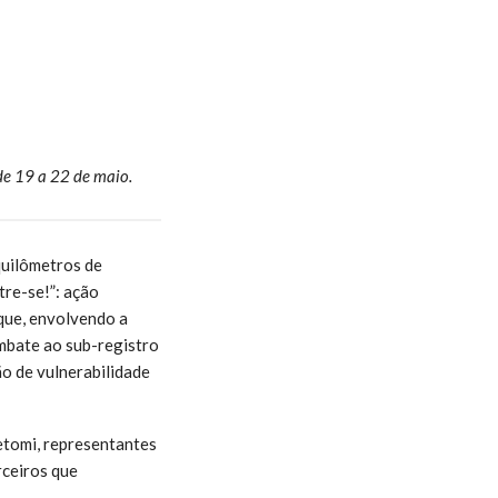
de 19 a 22 de maio.
quilômetros de
tre-se!”: ação
que, envolvendo a
ombate ao sub-registro
ão de vulnerabilidade
etomi, representantes
rceiros que