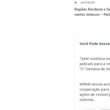
ANTERIOR
Regiões Nordeste e Su
ventos intensos – Paí
Você Pode Gost
TJAM mobiliza u
judiciais para a r
“3.ª Semana de A
MPAM assina aco
cooperação para
ações de reinserç
sistema…
ANTERIOR
PRÓXI