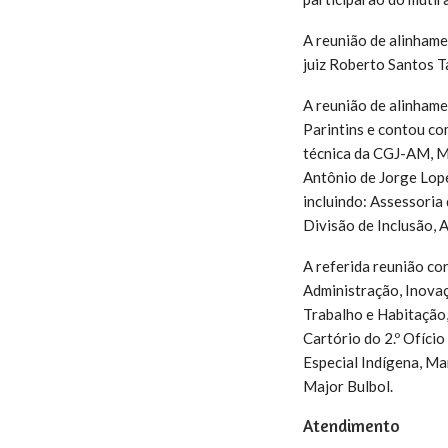
A reunião de alinhame
juiz Roberto Santos T
A reunião de alinhame
Parintins e contou co
técnica da CGJ-AM, Mar
Antônio de Jorge Lope
incluindo: Assessoria 
Divisão de Inclusão, A
A referida reunião co
Administração, Inovaç
Trabalho e Habitação,
Cartório do 2.º Ofíci
Especial Indígena, Man
Major Bulbol.
Atendimento