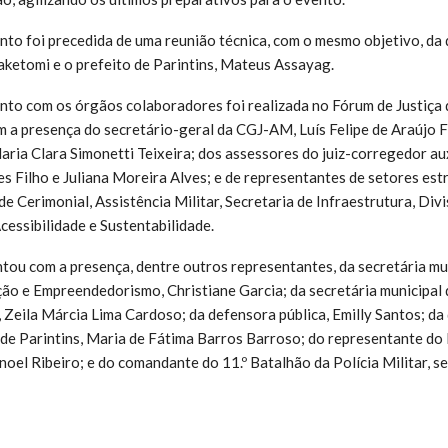
nto foi precedida de uma reunião técnica, com o mesmo objetivo, da 
aketomi e o prefeito de Parintins, Mateus Assayag.
nto com os órgãos colaboradores foi realizada no Fórum de Justiça
m a presença do secretário-geral da CGJ-AM, Luís Felipe de Araújo F
ia Clara Simonetti Teixeira; dos assessores do juiz-corregedor auxi
s Filho e Juliana Moreira Alves; e de representantes de setores es
de Cerimonial, Assistência Militar, Secretaria de Infraestrutura, Div
cessibilidade e Sustentabilidade.
ntou com a presença, dentre outros representantes, da secretária mu
ão e Empreendedorismo, Christiane Garcia; da secretária municipal d
 Zeila Márcia Lima Cardoso; da defensora pública, Emilly Santos; da
o de Parintins, Maria de Fátima Barros Barroso; do representante do 
oel Ribeiro; e do comandante do 11.º Batalhão da Polícia Militar, s