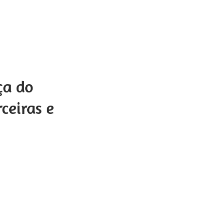
ça do
ceiras e
”