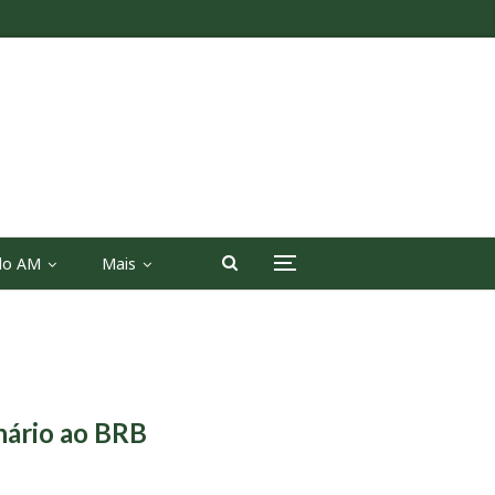
 do AM
Mais
onário ao BRB