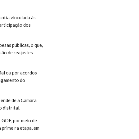
antia vinculada às
articipação dos
esas públicas, o que,
são de reajustes
ial ou por acordos
pagamento do
pende de a Câmara
distrital.
o GDF, por meio de
 primeira etapa, em