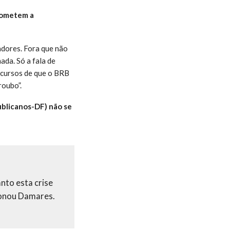
rometem a
dores. Fora que não
ada. Só a fala de
ecursos de que o BRB
roubo”.
ublicanos-DF) não se
nto esta crise
tionou Damares.