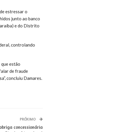
 de estressar o
lhidos junto ao banco
araíba) e do Distrito
deral, controlando
s que estão
falar de fraude
sa”, concluiu Damares.
PRÓXIMO
obriga concessionária