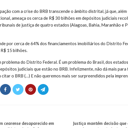
ação com a crise do BRB transcende o âmbito distrital, já que, além
cional, ameaça os cerca de R$ 30 bilhões em depósitos judiciais reco
ribunais de justiça de quatro estados (Alagoas, Bahia, Maranhão e P
 por cerca de 64% dos financiamentos imobiliários do Distrito Fe
 R$ 15 bilhões.
m problema do Distrito Federal. É um problema do Brasil, dos estado
pósitos judiciais que estão no BRB. Infelizmente, não dá mais para 
m citar o BRB (…) E não queremos mais ser surpreendidos pela impren
m cearense desaparecido em
Justiça mantém decisão que 