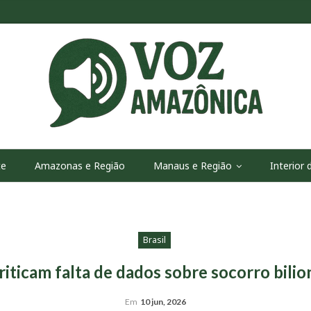
te
Amazonas e Região
Manaus e Região
Interior
Brasil
iticam falta de dados sobre socorro bili
Em
10 jun, 2026