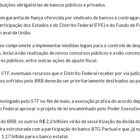
buições obrigatórias de bancos públicos e privados.
m garantia de fiança oferecida por sindicato de bancos e contragar
rticipação dos Estados e do Distrito Federal (FPE) e do Fundo de P
 aval da União.
e compromete a implementar medidas legais para o controle de desp
 inclui a não realização de novos concursos públicos e a não conces
res públicos, entre outras ações de ajuste fiscal.
STF, eventuais recursos que o Distrito Federal receber por via judic
zos sofridos pelo BRB deverão ser prioritariamente destinados ao 
ologado pelo STF no fim de maio, a execução prática do acordo de
o Federal aprovar o projeto de lei encaminhado pelo Poder Executivo 
do BRB, os outros R$ 2,2 bilhões virão da securitização da dívida d
ra estruturada com a participação do banco BTG Pactual e que, já na
 1,17 bilhão para o banco estatal.