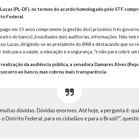
ci Lucas (PL-DF), os termos do acordo homologado pelo STF comp
to Federal.
 pago em 15 anos compromete (a gestão dos) próximos três governa
ceiro do banco), (resultados das) auditorias, informações. Não tem n
tou Lucas, dirigindo-se ao presidente do BRB e destacando que os r
 indo para a saúde, a educação e a segurança, “e não para cobrir um 
realização da audiência pública, a senadora Damares Alves (Rep
socorro ao banco, mas cobrou mais transparência.
muitas dúvidas. Dúvidas enormes. Até hoje, a pergunta é: qua
a o Distrito Federal, para os cidadãos e para o Brasil?”, ques