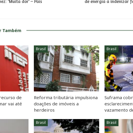
vez: ‘Muita dor’ – País
de energia a indenizar f
ar Também
Brasil
Brasil
recurso de
Reforma tributária impulsiona
Suframa cob
nar vai até
doações de imóveis a
esclarecimen
herdeiros
vazamento d
Brasil
Brasil