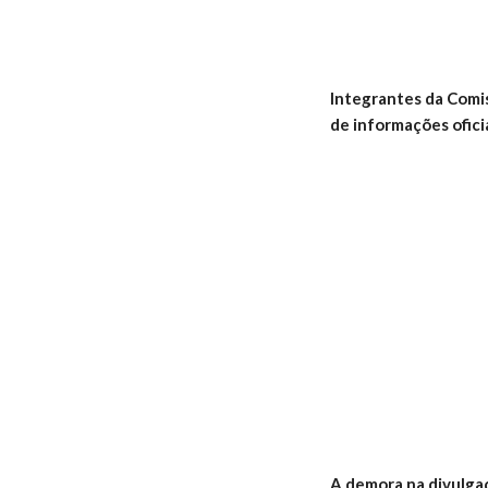
Integrantes da Comis
de informações oficia
A demora na divulgaç