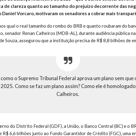
lta de clareza quanto ao tamanho do prejuízo decorrente das ne
 Daniel Vorcaro, motivaram os senadores a cobrar mais transparê
mos qual o real tamanho do rombo do BRB e quanto roubaram do ban
o, senador Renan Calheiros (MDB-AL), durante audiência pública na 
e Souza, assegurou que a instituição precisa de R$ 8,8 bilhões de e
como o Supremo Tribunal Federal aprova um plano sem que 
e 2025. Como se faz um plano assim? Como ele é homologado
Calheiros.
rno do Distrito Federal (GDF), a União, o Banco Central (BC) e o 
 R$ 6,6 bilhões junto ao Fundo Garantidor de Crédito (FGC), uma en