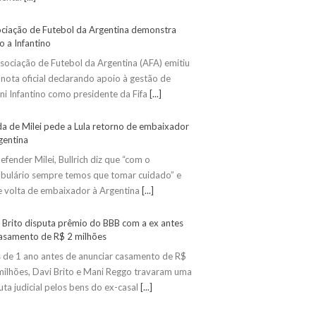
ciação de Futebol da Argentina demonstra
o a Infantino
sociação de Futebol da Argentina (AFA) emitiu
nota oficial declarando apoio à gestão de
ni Infantino como presidente da Fifa
[...]
da de Milei pede a Lula retorno de embaixador
gentina
efender Milei, Bullrich diz que “com o
bulário sempre temos que tomar cuidado” e
 volta de embaixador à Argentina
[...]
 Brito disputa prêmio do BBB com a ex antes
asamento de R$ 2 milhões
 de 1 ano antes de anunciar casamento de R$
milhões, Davi Brito e Mani Reggo travaram uma
uta judicial pelos bens do ex-casal
[...]