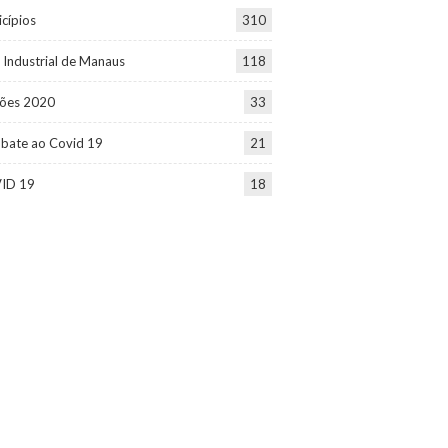
cípios
310
 Industrial de Manaus
118
ções 2020
33
bate ao Covid 19
21
ID 19
18