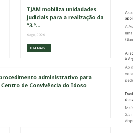
TJAM mobiliza unidadades
Asso
judiciais para a realização da
apoi
“3.ª…
A As
uma 
6 ago, 2026
Gian
LEIA MAIS...
Alia
à Ar
Ao d
voca
rocedimento administrativo para
pede
no Centro de Convivência do Idoso
Davi
de c
Mais
2,5 
disp