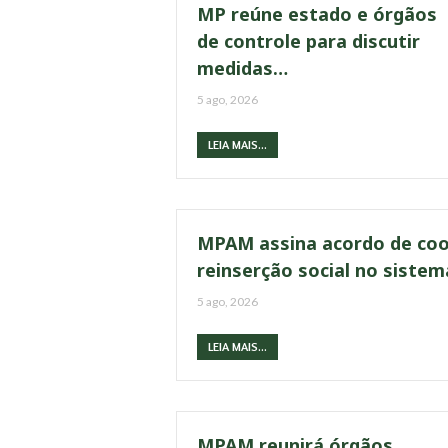
MP reúne estado e órgãos
de controle para discutir
medidas…
5 ago, 2026
LEIA MAIS...
MPAM assina acordo de coo
reinserção social no siste
5 ago, 2026
LEIA MAIS...
MPAM reunirá órgãos