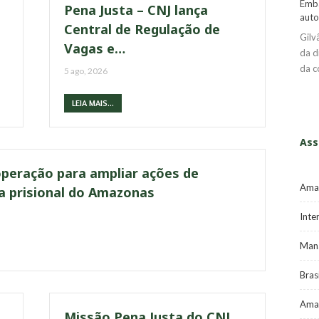
Emba
Pena Justa – CNJ lança
auto
Central de Regulação de
Gilv
Vagas e…
da d
da c
5 ago, 2026
LEIA MAIS...
Ass
peração para ampliar ações de
Ama
ma prisional do Amazonas
Inte
Mana
Brasi
Ama
Missão Pena Justa do CNJ