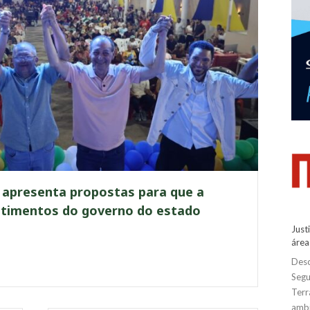
apresenta propostas para que a
estimentos do governo do estado
Just
área
Desc
Segu
Terr
amb