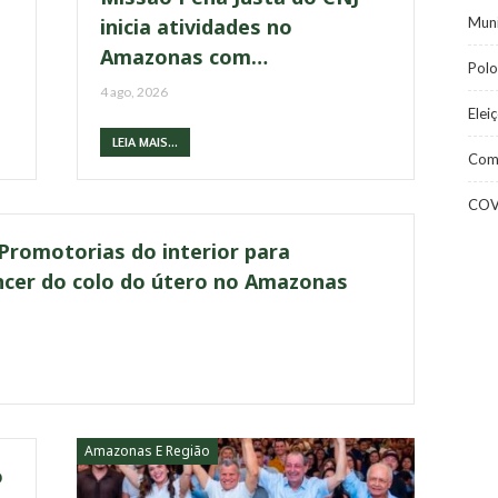
Muni
inicia atividades no
Amazonas com…
Polo
4 ago, 2026
Elei
LEIA MAIS...
Com
COV
 Promotorias do interior para
ncer do colo do útero no Amazonas
Amazonas E Região
o