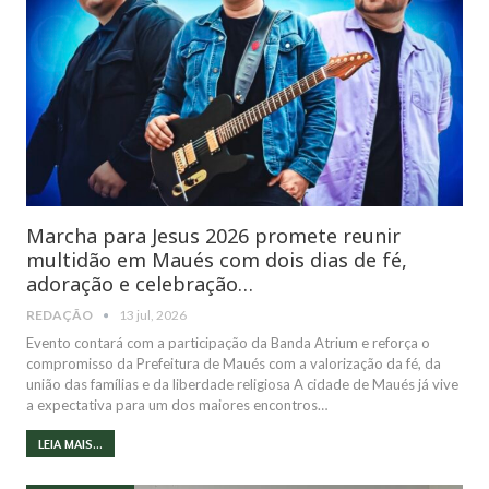
Marcha para Jesus 2026 promete reunir
multidão em Maués com dois dias de fé,
adoração e celebração…
REDAÇÃO
13 jul, 2026
Evento contará com a participação da Banda Atrium e reforça o
compromisso da Prefeitura de Maués com a valorização da fé, da
união das famílias e da liberdade religiosa A cidade de Maués já vive
a expectativa para um dos maiores encontros…
LEIA MAIS...