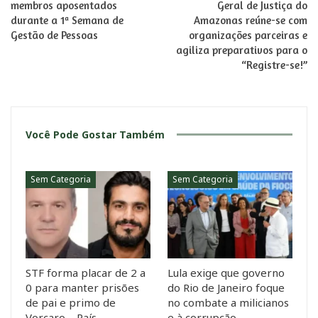
membros aposentados
Geral de Justiça do
durante a 1ª Semana de
Amazonas reúne-se com
Gestão de Pessoas
organizações parceiras e
agiliza preparativos para o
“Registre-se!”
Você Pode Gostar Também
Sem Categoria
Sem Categoria
STF forma placar de 2 a
Lula exige que governo
0 para manter prisões
do Rio de Janeiro foque
de pai e primo de
no combate a milicianos
Vorcaro – País
e à corrupção…