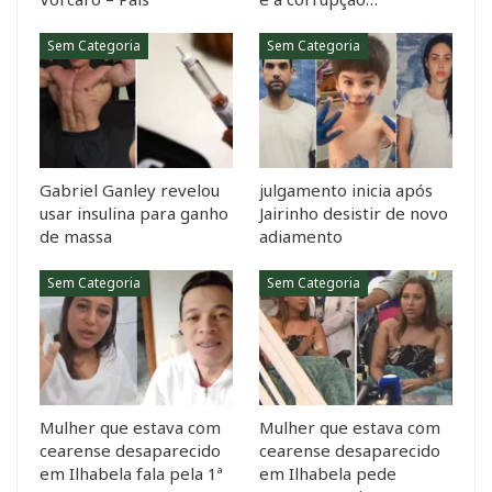
Sem Categoria
Sem Categoria
Gabriel Ganley revelou
julgamento inicia após
usar insulina para ganho
Jairinho desistir de novo
de massa
adiamento
Sem Categoria
Sem Categoria
Mulher que estava com
Mulher que estava com
cearense desaparecido
cearense desaparecido
em Ilhabela fala pela 1ª
em Ilhabela pede