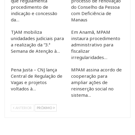
que regulamenta
processo de renovação
procedimento de
do Conselho da Pessoa
indicação e concessão
com Deficiência de
da…
Manaus
TJAM mobiliza
Em Anamã, MPAM
unidadades judiciais para
instaura procedimento
a realização da “3.ª
administrativo para
Semana de Atenção à…
fiscalizar
irregularidades…
Pena Justa – CNJ lança
MPAM assina acordo de
Central de Regulação de
cooperação para
Vagas e projetos
ampliar ações de
voltados à…
reinserção social no
sistema…
ANTERIOR
PRÓXIMO