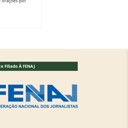
e orações por
te Filiado À FENAJ