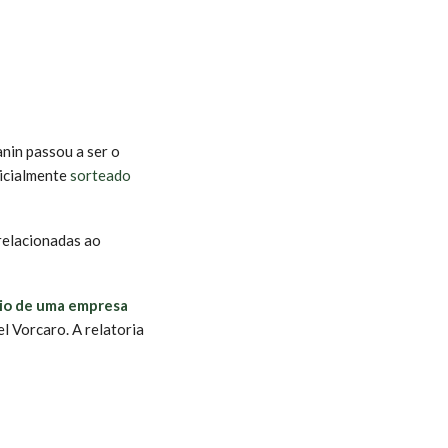
anin passou a ser o
nicialmente
sorteado
 relacionadas ao
io de uma empresa
l Vorcaro. A relatoria