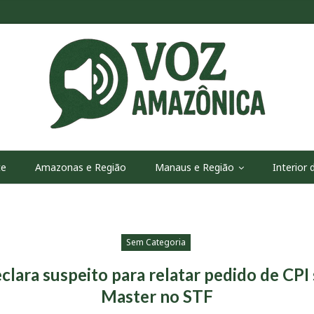
te
Amazonas e Região
Manaus e Região
Interior
Sem Categoria
eclara suspeito para relatar pedido de CP
Master no STF