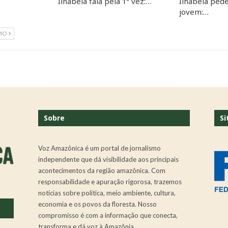
Ilhabela fala pela 1ª vez:…
Ilhabela ped
jovem:…
MO
Sobre
Si
Voz Amazônica é um portal de jornalismo
independente que dá visibilidade aos principais
acontecimentos da região amazônica. Com
responsabilidade e apuração rigorosa, trazemos
notícias sobre política, meio ambiente, cultura,
economia e os povos da floresta. Nosso
.
compromisso é com a informação que conecta,
transforma e dá voz à Amazônia