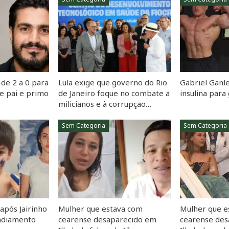
de 2 a 0 para
Lula exige que governo do Rio
Gabriel Ganle
e pai e primo
de Janeiro foque no combate a
insulina par
milicianos e à corrupção…
Sem Categoria
Sem Categoria
 após Jairinho
Mulher que estava com
Mulher que e
 adiamento
cearense desaparecido em
cearense de