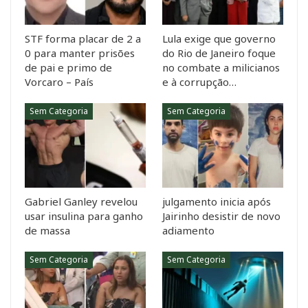
STF forma placar de 2 a
Lula exige que governo
0 para manter prisões
do Rio de Janeiro foque
de pai e primo de
no combate a milicianos
Vorcaro – País
e à corrupção…
Sem Categoria
Sem Categoria
Gabriel Ganley revelou
julgamento inicia após
usar insulina para ganho
Jairinho desistir de novo
de massa
adiamento
Sem Categoria
Sem Categoria