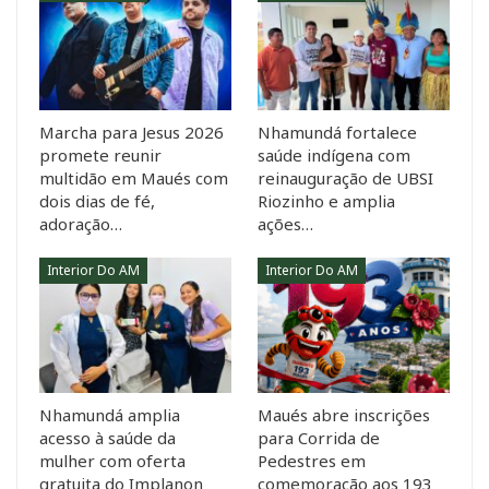
Marcha para Jesus 2026
Nhamundá fortalece
promete reunir
saúde indígena com
multidão em Maués com
reinauguração de UBSI
dois dias de fé,
Riozinho e amplia
adoração…
ações…
Interior Do AM
Interior Do AM
Nhamundá amplia
Maués abre inscrições
acesso à saúde da
para Corrida de
mulher com oferta
Pedestres em
gratuita do Implanon
comemoração aos 193