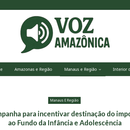
te
Amazonas e Região
Manaus e Região
Interior
Manaus E Região
panha para incentivar destinação do imp
ao Fundo da Infância e Adolescência