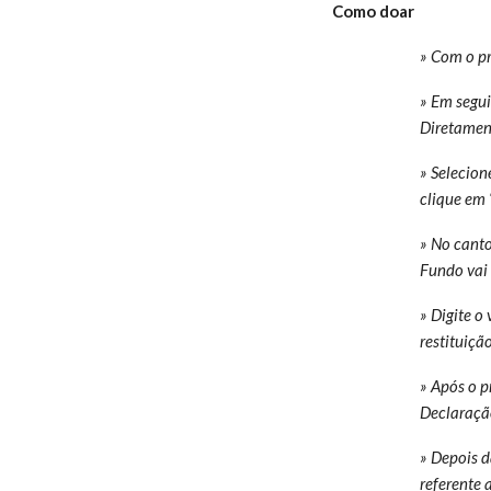
Como doar
» Com o pr
» Em segui
Diretamen
» Selecion
clique em 
» No canto
Fundo vai 
» Digite o
restituição
» Após o p
Declaraçã
» Depois d
referente 