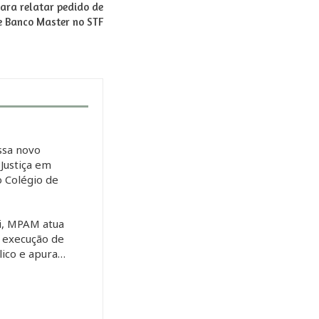
para relatar pedido de
e Banco Master no STF
sa novo
Justiça em
o Colégio de
s
i, MPAM atua
r execução de
lico e apura…