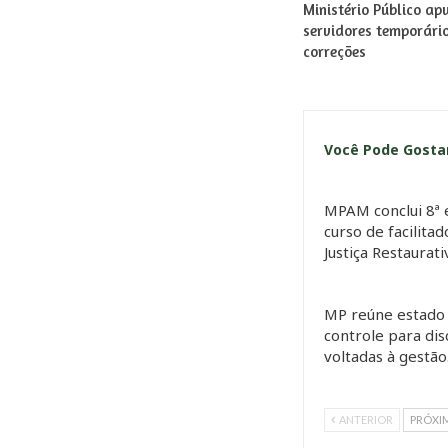
Ministério Público ap
servidores temporári
correções
Você Pode Gost
MPAM conclui 8ª 
curso de facilita
Justiça Restaurat
MP reúne estado 
controle para dis
voltadas à gestã
ANTERIOR
PRÓXI