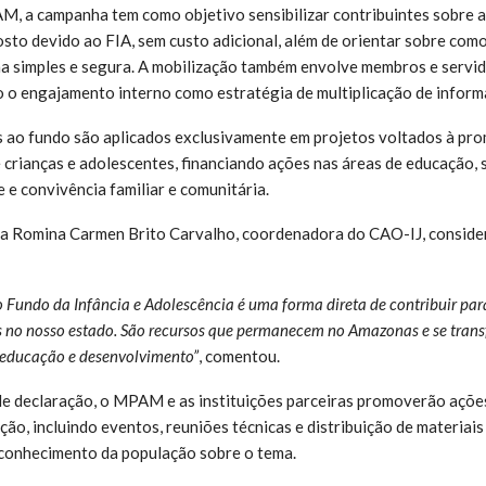
 a campanha tem como objetivo sensibilizar contribuintes sobre a 
osto devido ao FIA, sem custo adicional, além de orientar sobre como
 simples e segura. A mobilização também envolve membros e servido
o o engajamento interno como estratégia de multiplicação de inform
 ao fundo são aplicados exclusivamente em projetos voltados à pr
e crianças e adolescentes, financiando ações nas áreas de educação, 
te e convivência familiar e comunitária.
a Romina Carmen Brito Carvalho, coordenadora do CAO-IJ, consider
o Fundo da Infância e Adolescência é uma forma direta de contribuir par
s no nosso estado. São recursos que permanecem no Amazonas e se tran
 educação e desenvolvimento”
, comentou.
e declaração, o MPAM e as instituições parceiras promoverão ações
ção, incluindo eventos, reuniões técnicas e distribuição de materiai
 conhecimento da população sobre o tema.