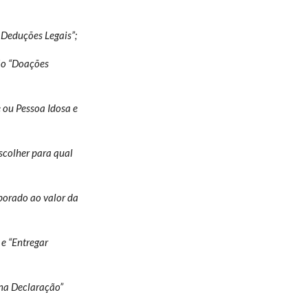
 Deduções Legais”;
ção “Doações
 ou Pessoa Idosa e
escolher para qual
rporado ao valor da
e “Entregar
 na Declaração”