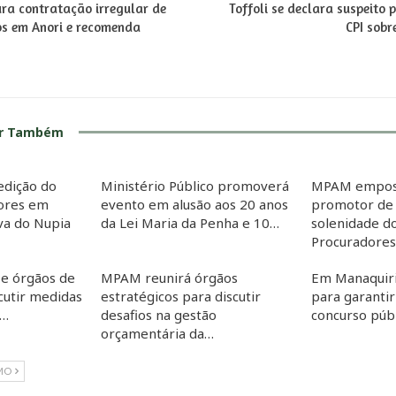
ura contratação irregular de
Toffoli se declara suspeito 
os em Anori e recomenda
CPI sobr
ar Também
edição do
Ministério Público promoverá
MPAM empos
dores em
evento em alusão aos 20 anos
promotor de 
iva do Nupia
da Lei Maria da Penha e 10…
solenidade d
Procuradore
e órgãos de
MPAM reunirá órgãos
Em Manaquir
cutir medidas
estratégicos para discutir
para garanti
o…
desafios na gestão
concurso púb
orçamentária da…
MO