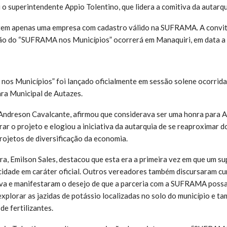
 o superintendente Appio Tolentino, que lidera a comitiva da autarq
tem apenas uma empresa com cadastro válido na SUFRAMA. A convite
ção do “SUFRAMA nos Municípios” ocorrerá em Manaquiri, em data a 
os Municípios” foi lançado oficialmente em sessão solene ocorrida
ara Municipal de Autazes.
 Andreson Cavalcante, afirmou que considerava ser uma honra para A
ar o projeto e elogiou a iniciativa da autarquia de se reaproximar d
projetos de diversificação da economia.
a, Emilson Sales, destacou que esta era a primeira vez em que um s
idade em caráter oficial. Outros vereadores também discursaram c
tiva e manifestaram o desejo de que a parceria com a SUFRAMA possa
xplorar as jazidas de potássio localizadas no solo do município e ta
de fertilizantes.