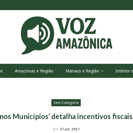
te
Amazonas e Região
Manaus e Região
Interior
Sem Categoria
s Municípios’ detalha incentivos fiscai
Em
27 set, 2017