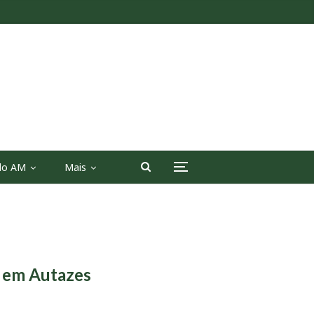
 do AM
Mais
s em Autazes