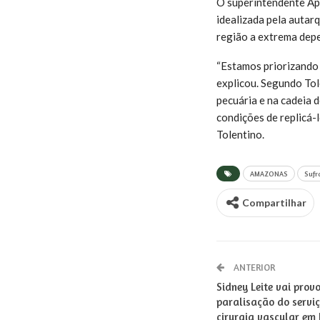
O superintendente Ap
idealizada pela autar
região a extrema dep
“Estamos priorizando 
explicou. Segundo Tol
pecuária e na cadeia 
condições de replicá-
Tolentino.
AMAZONAS
Suf
Compartilhar
ANTERIOR
Sidney Leite vai provo
paralisação do serviç
cirurgia vascular em