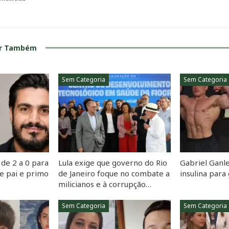
ar Também
Sem Categoria
Sem Categoria
de 2 a 0 para
Lula exige que governo do Rio
Gabriel Ganle
e pai e primo
de Janeiro foque no combate a
insulina par
milicianos e à corrupção…
Sem Categoria
Sem Categoria