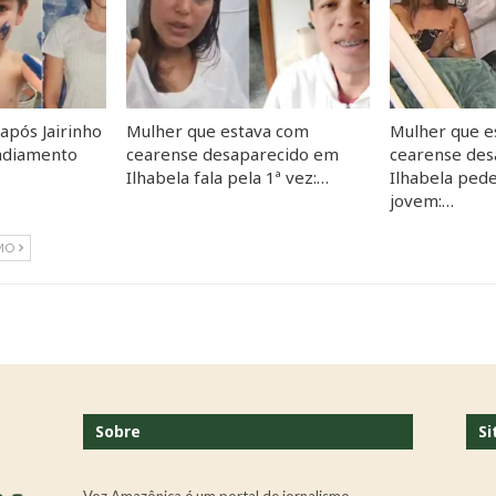
 após Jairinho
Mulher que estava com
Mulher que e
 adiamento
cearense desaparecido em
cearense de
Ilhabela fala pela 1ª vez:…
Ilhabela ped
jovem:…
MO
Sobre
Si