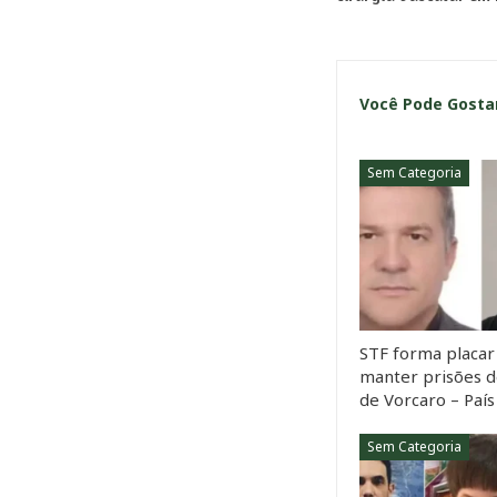
Você Pode Gost
Sem Categoria
STF forma placar 
manter prisões d
de Vorcaro – País
Sem Categoria