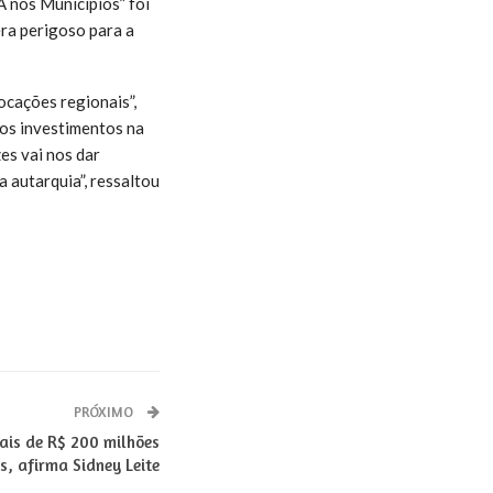
 nos Municípios” foi
ra perigoso para a
ocações regionais”,
 os investimentos na
es vai nos dar
 autarquia”, ressaltou
PRÓXIMO
is de R$ 200 milhões
, afirma Sidney Leite