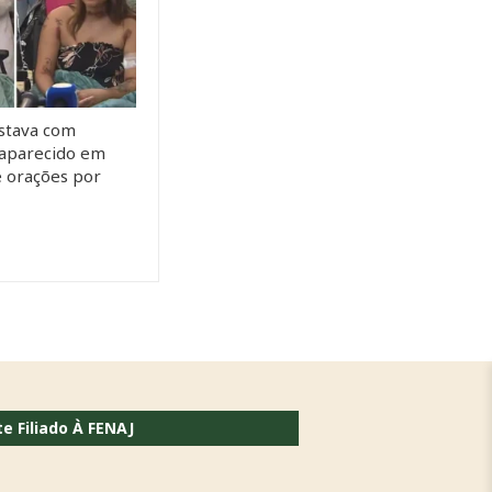
stava com
saparecido em
e orações por
te Filiado À FENAJ