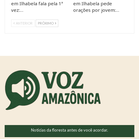
em Ilhabela fala pela 1ª
em Ilhabela pede
vez:…
orações por jovem:…
ANTERIOR
PRÓXIMO
Notícias da floresta antes de você acordar.