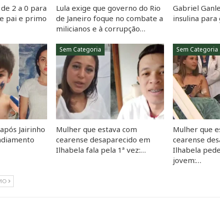
de 2 a 0 para
Lula exige que governo do Rio
Gabriel Ganle
e pai e primo
de Janeiro foque no combate a
insulina par
milicianos e à corrupção…
Sem Categoria
Sem Categoria
 após Jairinho
Mulher que estava com
Mulher que e
 adiamento
cearense desaparecido em
cearense de
Ilhabela fala pela 1ª vez:…
Ilhabela ped
jovem:…
MO