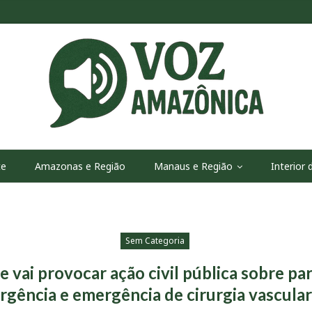
te
Amazonas e Região
Manaus e Região
Interior
Sem Categoria
e vai provocar ação civil pública sobre pa
urgência e emergência de cirurgia vascul