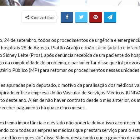
Compartilhar
o, 24 de setembro, todos os procedimentos de urgência e emergência
hospitais 28 de Agosto, Platão Araújo e João Lúcio (adulto e infanti
 Sidney Leite (Pros), após denúncia recebida de um paciente do hosp
 da complexidade do problema, o parlamentar disse que irá provoca
istério Público (MP) para retomar os procedimentos nessas unidades
es apuradas pelo deputado, o motivo da paralisação dos médicos va
expirado entre a empresa União Vascular de Serviços Médicos (UNIV
 deste ano. Além de não haver contrato desde o mês anterior, os m
 receber pagamento há quase cinco meses.
 extrema importância e o estado não poderia deixar isso acontecer. I
ndo com todas as empresas médicas que prestam serviço para o esta
que estão em questão”, disse Sidney, destacando que o governo do a