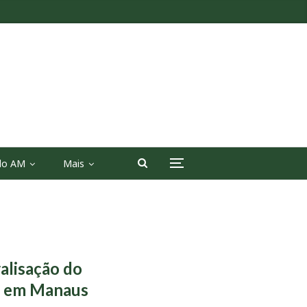
 do AM
Mais
ralisação do
ar em Manaus