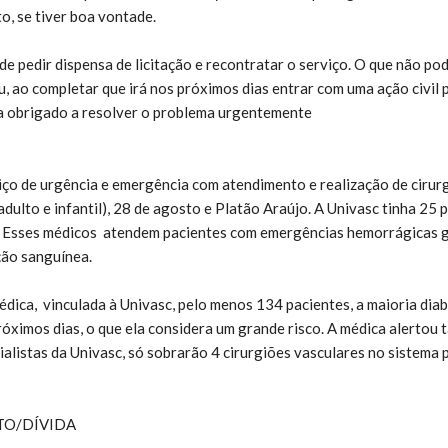
o, se tiver boa vontade.
de pedir dispensa de licitação e recontratar o serviço. O que não pod
u, ao completar que irá nos próximos dias entrar com uma ação civil 
ja obrigado a resolver o problema urgentemente
iço de urgência e emergência com atendimento e realização de cirurg
adulto e infantil), 28 de agosto e Platão Araújo. A Univasc tinha 25 p
. Esses médicos atendem pacientes com emergências hemorrágicas g
ão sanguínea.
ica, vinculada à Univasc, pelo menos 134 pacientes, a maioria diabé
róximos dias, o que ela considera um grande risco. A médica alertou
ialistas da Univasc, só sobrarão 4 cirurgiões vasculares no sistema 
TO/DÍVIDA