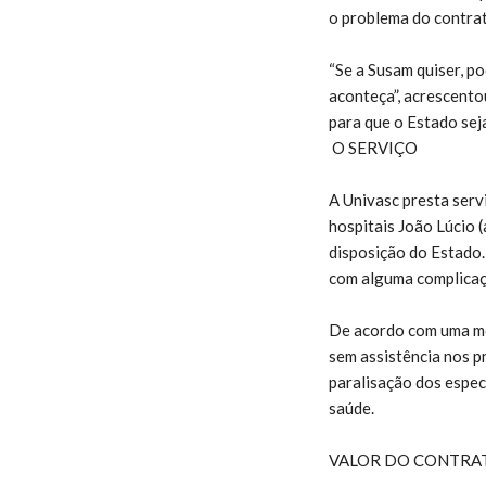
o problema do contrat
“Se a Susam quiser, po
aconteça”, acrescento
para que o Estado se
O SERVIÇO
A Univasc presta serv
hospitais João Lúcio (
disposição do Estado
com alguma complicaç
De acordo com uma méd
sem assistência nos p
paralisação dos espec
saúde.
VALOR DO CONTRA