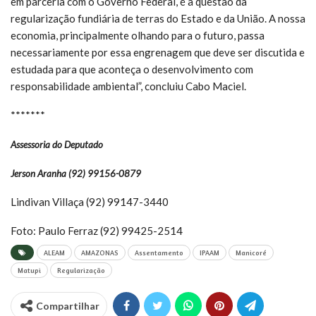
em parceria com o Governo Federal, é a questão da
regularização fundiária de terras do Estado e da União. A nossa
economia, principalmente olhando para o futuro, passa
necessariamente por essa engrenagem que deve ser discutida e
estudada para que aconteça o desenvolvimento com
responsabilidade ambiental”, concluiu Cabo Maciel.
*******
Assessoria do Deputado
Jerson Aranha (92) 99156-0879
Lindivan Villaça (92) 99147-3440
Foto: Paulo Ferraz (92) 99425-2514
ALEAM
AMAZONAS
Assentamento
IPAAM
Manicoré
Matupi
Regularização
Compartilhar