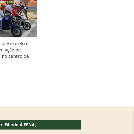
io Amarelo é
m ação de
o no centro de
te Filiado À FENAJ