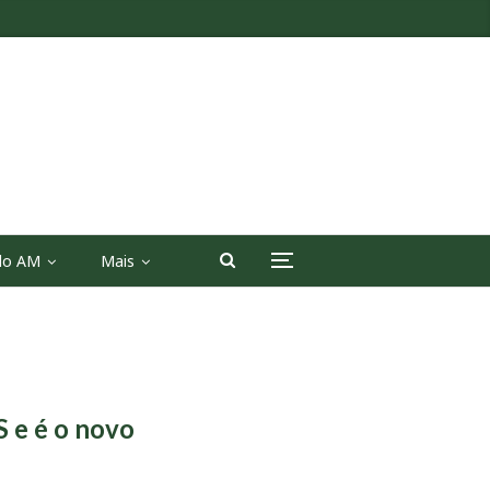
 do AM
Mais
 e é o novo