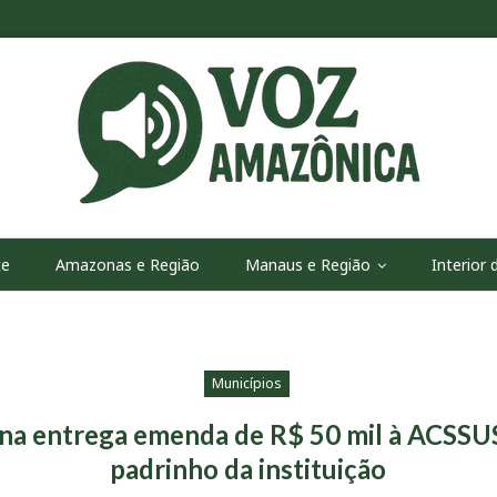
te
Amazonas e Região
Manaus e Região
Interior
Municípios
nna entrega emenda de R$ 50 mil à ACSSUS
padrinho da instituição