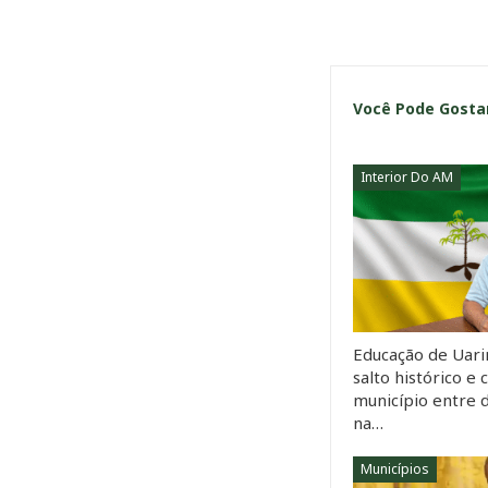
Você Pode Gost
Interior Do AM
Educação de Uarin
salto histórico e 
município entre 
na…
Municípios