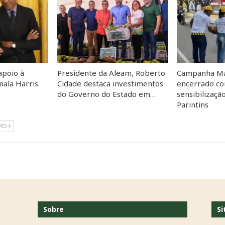
apoio à
Presidente da Aleam, Roberto
Campanha Ma
ala Harris
Cidade destaca investimentos
encerrado co
do Governo do Estado em…
sensibilizaçã
Parintins
MO
Sobre
Si