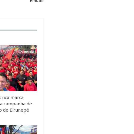
Emade
órica marca
da campanha de
to de Eirunepé