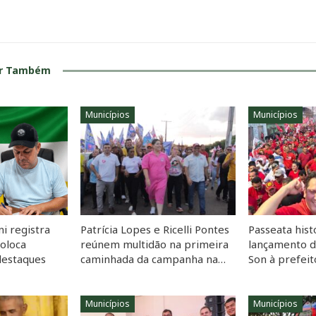
ar Também
Municípios
Municípios
i registra
Patrícia Lopes e Ricelli Pontes
Passeata hist
coloca
reúnem multidão na primeira
lançamento 
destaques
caminhada da campanha na…
Son à prefei
Municípios
Municípios