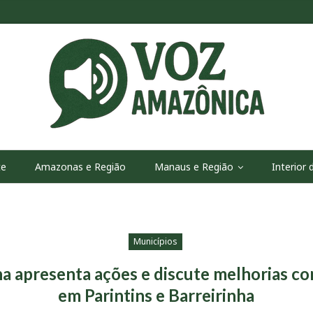
te
Amazonas e Região
Manaus e Região
Interior
Municípios
na apresenta ações e discute melhorias co
em Parintins e Barreirinha