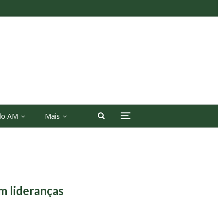
 do AM
Mais
m lideranças