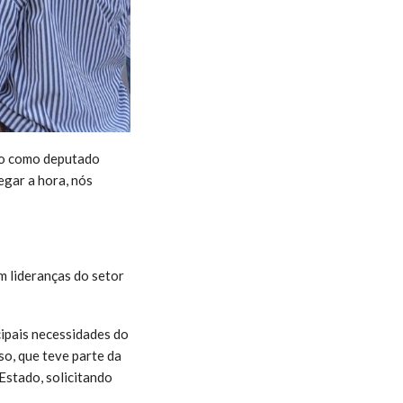
ato como deputado
egar a hora, nós
m lideranças do setor
cipais necessidades do
so, que teve parte da
Estado, solicitando