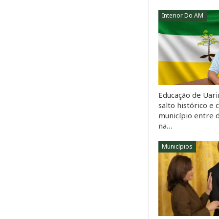
Interior Do AM
Educação de Uarin
salto histórico e 
município entre 
na…
Municípios