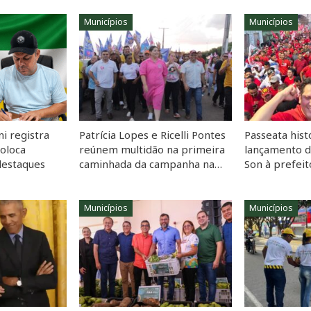
Municípios
Municípios
i registra
Patrícia Lopes e Ricelli Pontes
Passeata hist
coloca
reúnem multidão na primeira
lançamento 
destaques
caminhada da campanha na…
Son à prefei
Municípios
Municípios