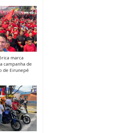
órica marca
da campanha de
to de Eirunepé