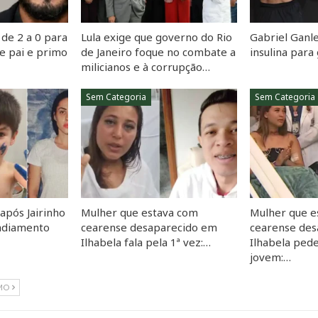
de 2 a 0 para
Lula exige que governo do Rio
Gabriel Ganle
e pai e primo
de Janeiro foque no combate a
insulina par
milicianos e à corrupção…
Sem Categoria
Sem Categoria
 após Jairinho
Mulher que estava com
Mulher que e
 adiamento
cearense desaparecido em
cearense de
Ilhabela fala pela 1ª vez:…
Ilhabela ped
jovem:…
MO