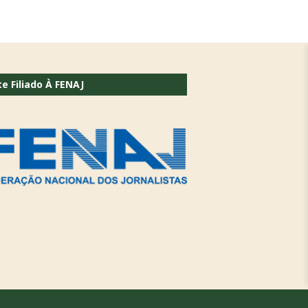
te Filiado À FENAJ