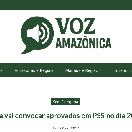
te
Amazonas e Região
Manaus e Região
Interior
Sem Categoria
a vai convocar aprovados em PSS no dia 2
Em
27 jun, 2017