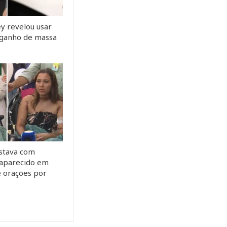
y revelou usar
a ganho de massa
stava com
saparecido em
e orações por