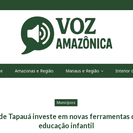
te
Amazonas e Região
Manaus e Região
Interior
Municípios
 de Tapauá investe em novas ferramentas d
educação infantil