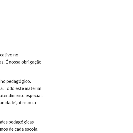
icativo no
as. É nossa obrigação
alho pedagógico.
a. Todo este material
atendimento especial.
nidade”, afirmou a
dades pedagógicas
unos de cada escola.