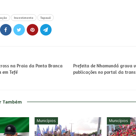
cação
Investimento
Tapauá
ross na Praia da Ponta Branca
Prefeita de Nhamundá grava ví
a em Tefé
publicações no portal da tran
ar Também
Municípios
Municípios