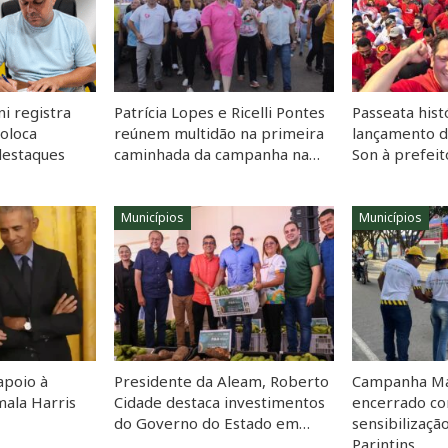
i registra
Patrícia Lopes e Ricelli Pontes
Passeata hist
coloca
reúnem multidão na primeira
lançamento 
destaques
caminhada da campanha na…
Son à prefei
Municípios
Municípios
apoio à
Presidente da Aleam, Roberto
Campanha Ma
ala Harris
Cidade destaca investimentos
encerrado co
do Governo do Estado em…
sensibilizaçã
Parintins