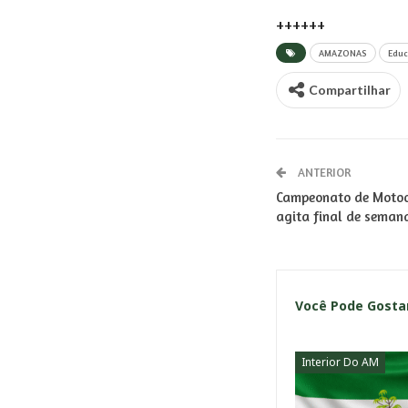
++++++
AMAZONAS
Edu
Compartilhar
ANTERIOR
Campeonato de Motoc
agita final de seman
Você Pode Gost
Interior Do AM