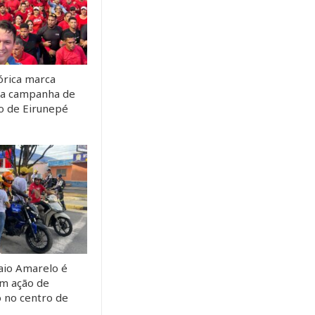
órica marca
da campanha de
to de Eirunepé
io Amarelo é
m ação de
o no centro de