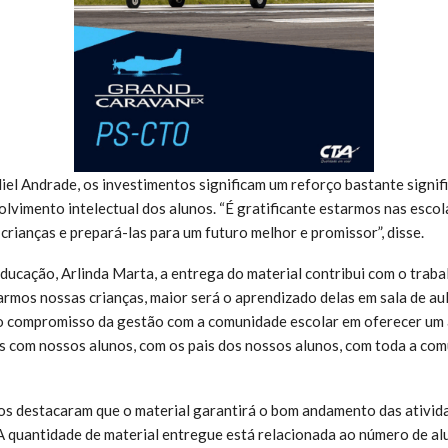
iel Andrade, os investimentos significam um reforço bastante signif
lvimento intelectual dos alunos. “É gratificante estarmos nas escol
crianças e prepará-las para um futuro melhor e promissor”, disse.
Educação, Arlinda Marta, a entrega do material contribui com o trab
rmos nossas crianças, maior será o aprendizado delas em sala de aul
o compromisso da gestão com a comunidade escolar em oferecer um 
s com nossos alunos, com os pais dos nossos alunos, com toda a comu
s destacaram que o material garantirá o bom andamento das ativi
 A quantidade de material entregue está relacionada ao número de al