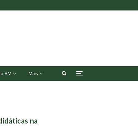
 do AM
Mais
idáticas na