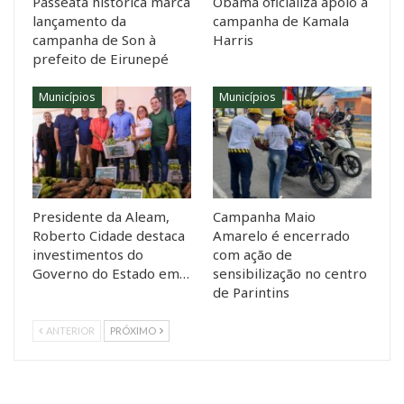
Passeata histórica marca
Obama oficializa apoio à
lançamento da
campanha de Kamala
campanha de Son à
Harris
prefeito de Eirunepé
Municípios
Municípios
Presidente da Aleam,
Campanha Maio
Roberto Cidade destaca
Amarelo é encerrado
investimentos do
com ação de
Governo do Estado em…
sensibilização no centro
de Parintins
ANTERIOR
PRÓXIMO