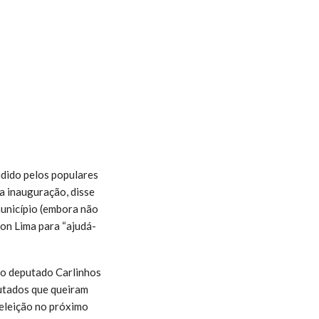
udido pelos populares
a inauguração, disse
município (embora não
on Lima para “ajudá-
do deputado Carlinhos
putados que queiram
 eleição no próximo