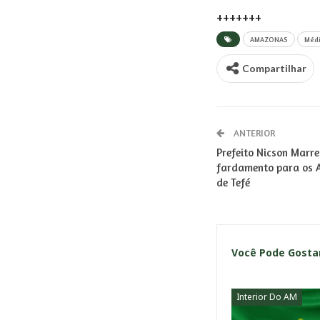
+++++++
AMAZONAS
Médi
Compartilhar
ANTERIOR
Prefeito Nicson Marre
fardamento para os A
de Tefé
Você Pode Gost
Interior Do AM