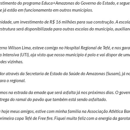
vestimento do programa Educa+Amazonas do Governo do Estado, e segue 
ue já estão em funcionamento em outros municípios.
nidade, um investimento de R$ 16 milhões para sua construção. A escola
strutura será disponibilizada para outras escolas do município, auxilia
rno Wilson Lima, esteve comigo no Hospital Regional de Tefé, e nos gara
Intensiva (UTI), aja visto que nosso município é polo e vai dispor de u
ades vizinhas.
or através da Secretaria de Estado da Saúde do Amazonas (Susam), já n
ara o regional.
emos na estrada da emade que será asfalta já nos próximos dias. O govern
ntrega do ramal do pavão que também está sendo asfaltado.
e hoje meus amigos, estive com minha família na Associação Atlética Ba
rimeira copa Tefé de Free fire. Fiquei muito feliz com a energia da gar