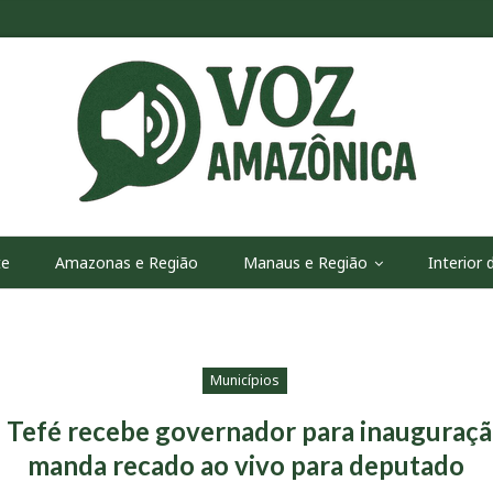
te
Amazonas e Região
Manaus e Região
Interior
Municípios
e Tefé recebe governador para inauguraçã
manda recado ao vivo para deputado