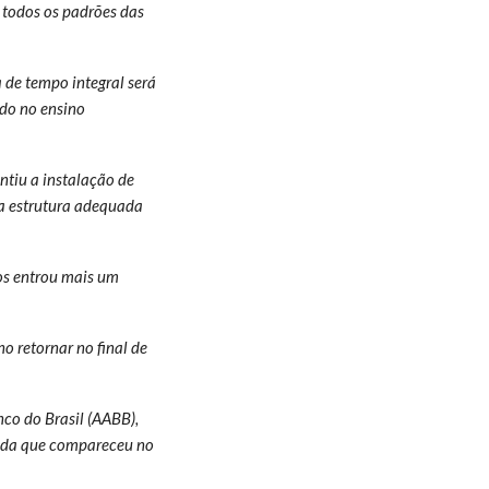
todos os padrões das
o
volume.
 de tempo integral será
ndo no ensino
ntiu a instalação de
ma estrutura adequada
os entrou mais um
o retornar no final de
nco do Brasil (AABB),
otada que compareceu no