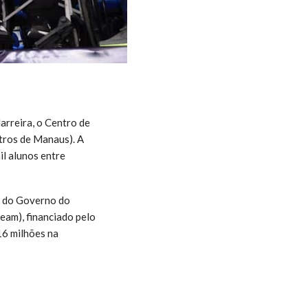
rreira, o Centro de
tros de Manaus). A
il alunos entre
l do Governo do
am), financiado pelo
16 milhões na