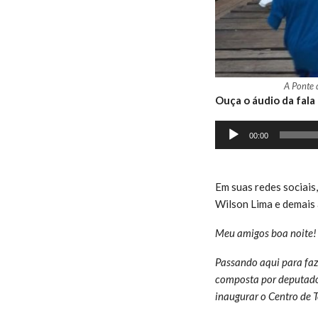
A Ponte 
Ouça o áudio da fala
Tocador
00:00
de
áudio
Em suas redes sociais
Wilson Lima e demais 
Meu amigos boa noite!
Passando aqui para faz
composta por deputados
inaugurar o Centro de T