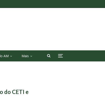
 do AM
Mais
o do CETI e