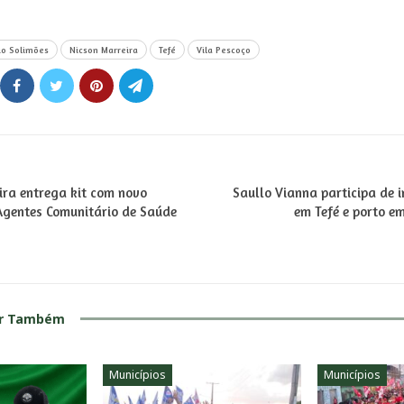
o Solimões
Nicson Marreira
Tefé
Vila Pescoço
ira entrega kit com novo
Saullo Vianna participa de 
gentes Comunitário de Saúde
em Tefé e porto e
ar Também
Municípios
Municípios