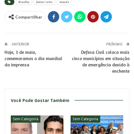
Brasília
Júnior Leite
maués
Compartilhar
ANTERIOR
PRÓXIMO
Hoje, 3 de maio,
Defesa Civil coloca mais
comemoramos o dia mundial
cinco municípios em situação
da imprensa
de emergência devido à
enchente
Você Pode Gostar Também
Sem Categoria
Sem Categoria