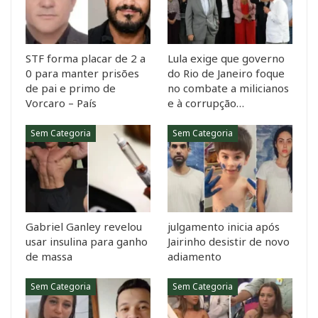
STF forma placar de 2 a
Lula exige que governo
0 para manter prisões
do Rio de Janeiro foque
de pai e primo de
no combate a milicianos
Vorcaro – País
e à corrupção…
Sem Categoria
Sem Categoria
Gabriel Ganley revelou
julgamento inicia após
usar insulina para ganho
Jairinho desistir de novo
de massa
adiamento
Sem Categoria
Sem Categoria