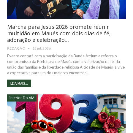
Marcha para Jesus 2026 promete reunir
multidão em Maués com dois dias de fé,
adoração e celebração…
REDAÇÃO
13 jul, 2026
Evento contará com a participação da Banda Atrium e reforça o
compromisso da Prefeitura de Maués com a valorização da fé, da
união das famílias e da liberdade religiosa A cidade de Maués já vive
a expectativa para um dos maiores encontros…
LEIA MAIS...
Interior Do AM