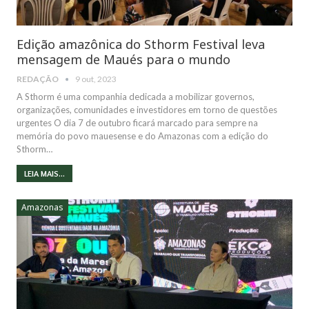
Edição amazônica do Sthorm Festival leva
mensagem de Maués para o mundo
REDAÇÃO
9 out, 2023
A Sthorm é uma companhia dedicada a mobilizar governos,
organizações, comunidades e investidores em torno de questões
urgentes O dia 7 de outubro ficará marcado para sempre na
memória do povo mauesense e do Amazonas com a edição do
Sthorm…
LEIA MAIS...
Amazonas