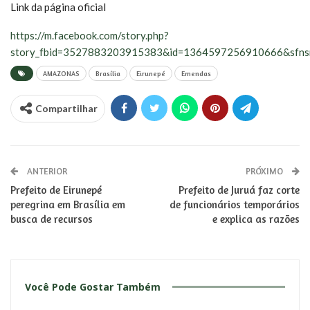
Link da página oficial
https://m.facebook.com/story.php?
story_fbid=3527883203915383&id=1364597256910666&sfn
AMAZONAS
Brasília
Eirunepé
Emendas
Compartilhar
ANTERIOR
PRÓXIMO
Prefeito de Eirunepé
Prefeito de Juruá faz corte
peregrina em Brasília em
de funcionários temporários
busca de recursos
e explica as razões
Você Pode Gostar Também