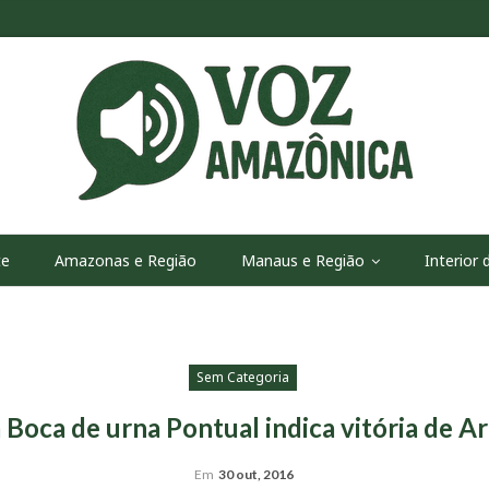
te
Amazonas e Região
Manaus e Região
Interior
Sem Categoria
 Boca de urna Pontual indica vitória de A
Em
30 out, 2016