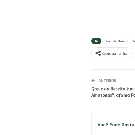
Boca de Urna
El
Compartilhar
ANTERIOR
Greve da Receita é mu
Amazonas”, afirma P
Você Pode Gost