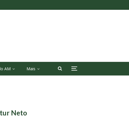
 do AM
Mais
rtur Neto