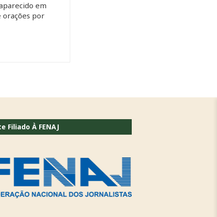
saparecido em
e orações por
te Filiado À FENAJ