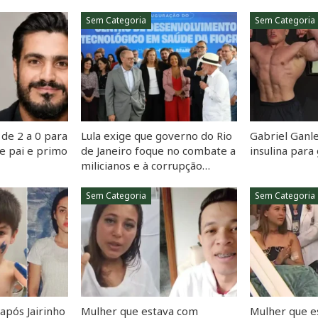
Sem Categoria
Sem Categoria
de 2 a 0 para
Lula exige que governo do Rio
Gabriel Ganle
e pai e primo
de Janeiro foque no combate a
insulina par
milicianos e à corrupção…
Sem Categoria
Sem Categoria
 após Jairinho
Mulher que estava com
Mulher que e