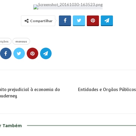
Compartilhar
eições
manaus
ito prejudicial à economia do
Entidades e Orgãos Público
auderney
ar Também