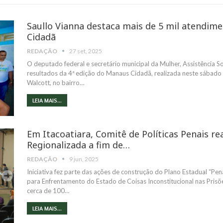
Saullo Vianna destaca mais de 5 mil atendim
Cidadã
REDAÇÃO
27 set, 2025
O deputado federal e secretário municipal da Mulher, Assistência So
resultados da 4ª edição do Manaus Cidadã, realizada neste sábado 
Walcott, no bairro…
LEIA MAIS...
Em Itacoatiara, Comitê de Políticas Penais rea
Regionalizada a fim de…
REDAÇÃO
9 jun, 2025
Iniciativa fez parte das ações de construção do Plano Estadual “Pena
para Enfrentamento do Estado de Coisas Inconstitucional nas Prisõe
cerca de 100…
LEIA MAIS...