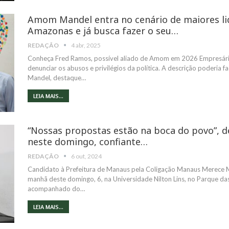
Amom Mandel entra no cenário de maiores lid
Amazonas e já busca fazer o seu…
REDAÇÃO
4 abr, 2025
Conheça Fred Ramos, possível aliado de Amom em 2026 Empresár
denunciar os abusos e privilégios da política. A descrição poderia
Mandel, destaque…
LEIA MAIS...
“Nossas propostas estão na boca do povo”, d
neste domingo, confiante…
REDAÇÃO
6 out, 2024
Candidato à Prefeitura de Manaus pela Coligação Manaus Merece Ma
manhã deste domingo, 6, na Universidade Nilton Lins, no Parque das 
acompanhado do…
LEIA MAIS...