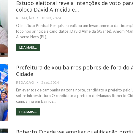
Estudo eleitoral revela intenções de voto par
coloca David Almeida e…
REDAÇÃO
13 set, 2024
O Instituto Pontual Pesquisas realizou um levantamento das intenç
foco nos principais candidatos: David Almeida (Avante), Amom Mand
Alberto Neto (PL),…
LEIA MAIS...
Prefeitura deixou bairros pobres de fora do 
Cidade
REDAÇÃO
5 set, 2024
Em eventos de campanha na zona norte, candidato a prefeito pelo U
sobre infraestrutura O candidato a prefeito de Manaus Roberto Cida
campanha em bairros…
LEIA MAIS...
Roberto Cidade vai ampliar qualificação profi