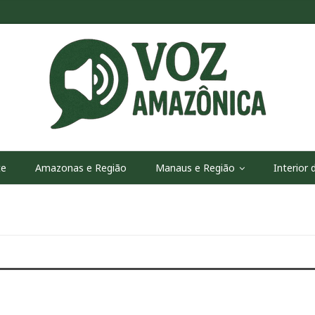
te
Amazonas e Região
Manaus e Região
Interior