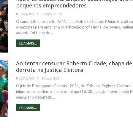
pequenos empreendedores
REDAÇÃO
29 ago, 2024
O candidato a prefeito de Manaus Roberto Cidade (União Brasil) v
Amazonas para ampliar a qualificação profissional de jovens, mul
assunto foi tema de…
LEIA MAIS...
Ao tentar censurar Roberto Cidade, chapa de
derrota na Justiça Eleitoral
REDAÇÃO
19 ago, 2024
O juiz da Propaganda Eleitoral 2024, do Tribunal Regional Eleitora
julgou improcedente, neste domingo (18/08), a ação movida pelo P
censurar o deputado…
LEIA MAIS...