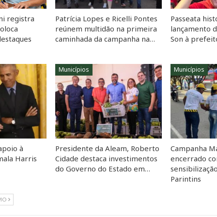
i registra
Patrícia Lopes e Ricelli Pontes
Passeata hist
coloca
reúnem multidão na primeira
lançamento 
destaques
caminhada da campanha na…
Son à prefei
Municípios
Municípios
apoio à
Presidente da Aleam, Roberto
Campanha Ma
ala Harris
Cidade destaca investimentos
encerrado co
do Governo do Estado em…
sensibilizaçã
Parintins
MO