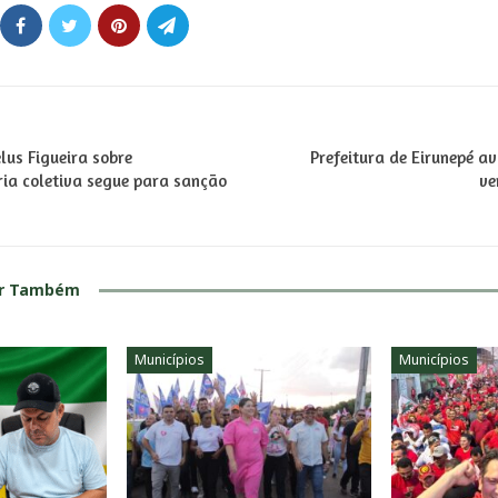
lus Figueira sobre
Prefeitura de Eirunepé a
ria coletiva segue para sanção
ve
ar Também
Municípios
Municípios