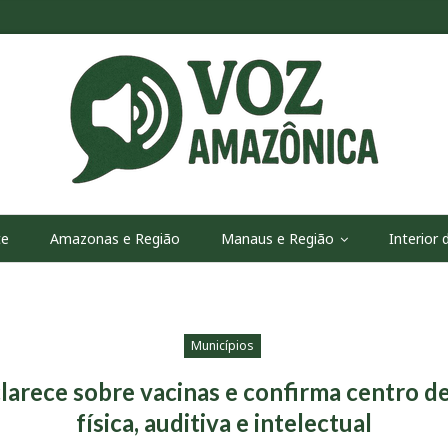
te
Amazonas e Região
Manaus e Região
Interior
Municípios
clarece sobre vacinas e confirma centro de
física, auditiva e intelectual