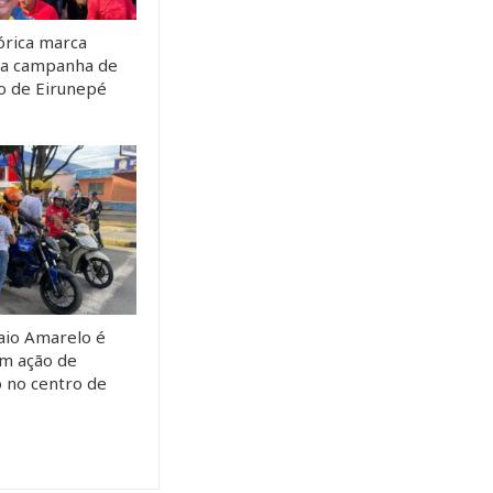
órica marca
da campanha de
to de Eirunepé
io Amarelo é
m ação de
o no centro de