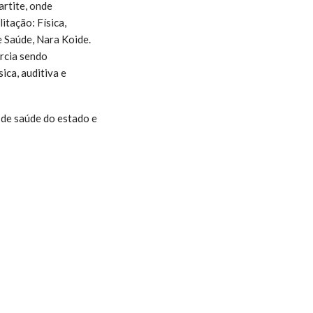
rtite, onde
itação: Física,
e Saúde, Nara Koide.
arcia sendo
ica, auditiva e
de saúde do estado e