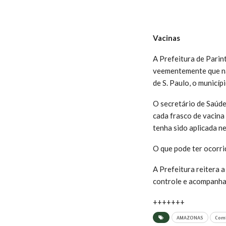
Vacinas
A Prefeitura de Parin
veementemente que nã
de S. Paulo, o municí
O secretário de Saúde
cada frasco de vacina
tenha sido aplicada n
O que pode ter ocorri
A Prefeitura reitera a
controle e acompanha
+++++++
AMAZONAS
Comb