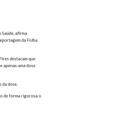
m Saúde, afirma
reportagem da Folha
 Pires destacam que
ue apenas uma dose
o da dose.
to de forma rigorosa o