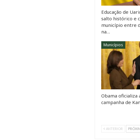
Educação de Uarin
salto histórico e 
município entre 
na…
Municípios
Obama oficializa 
campanha de Kam
ANTERIOR
PRÓXI