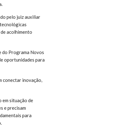
a.
o pelo juiz auxiliar
 tecnológicas
o de acolhimento
ade do Programa Novos
 de oportunidades para
m conectar inovação,
o em situação de
es e precisam
undamentais para
.