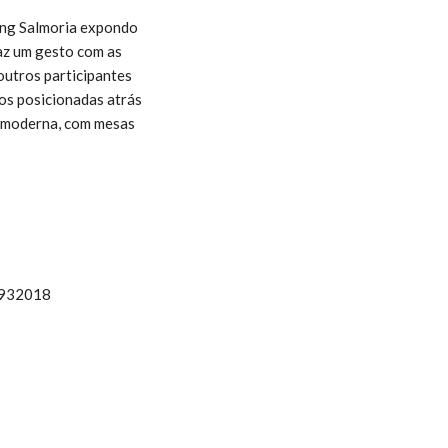
ing Salmoria expondo
faz um gesto com as
outros participantes
ros posicionadas atrás
a moderna, com mesas
3932018