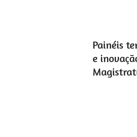
Painéis te
e inovaçã
Magistra