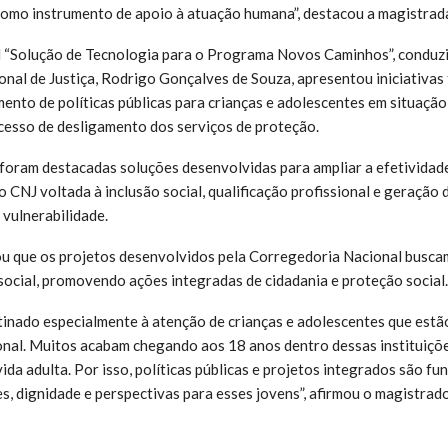
omo instrumento de apoio à atuação humana”, destacou a magistrad
l “Solução de Tecnologia para o Programa Novos Caminhos”, conduzid
nal de Justiça, Rodrigo Gonçalves de Souza, apresentou iniciativas
mento de políticas públicas para crianças e adolescentes em situaçã
ocesso de desligamento dos serviços de proteção.
 foram destacadas soluções desenvolvidas para ampliar a efetivid
o CNJ voltada à inclusão social, qualificação profissional e geração
 vulnerabilidade.
u que os projetos desenvolvidos pela Corregedoria Nacional busca
social, promovendo ações integradas de cidadania e proteção social.
inado especialmente à atenção de crianças e adolescentes que estã
onal. Muitos acabam chegando aos 18 anos dentro dessas instituiçõ
ida adulta. Por isso, políticas públicas e projetos integrados são f
s, dignidade e perspectivas para esses jovens”, afirmou o magistrado