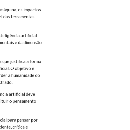
 máquina, os impactos
vel das ferramentas
eligência artificial
amentais e da dimensão
 que justifica a forma
icial. O objetivo é
erder a humanidade do
strado.
cia artificial deve
tituir o pensamento
cial para pensar por
ente, crítica e