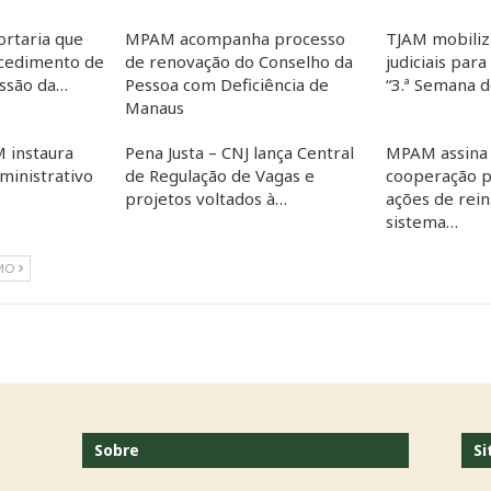
ortaria que
MPAM acompanha processo
TJAM mobiliz
cedimento de
de renovação do Conselho da
judiciais para
essão da…
Pessoa com Deficiência de
“3.ª Semana 
Manaus
 instaura
Pena Justa – CNJ lança Central
MPAM assina
inistrativo
de Regulação de Vagas e
cooperação p
projetos voltados à…
ações de rein
sistema…
MO
Sobre
Si