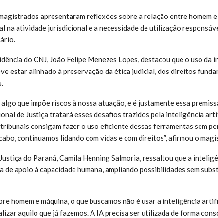
 magistrados apresentaram reflexões sobre a relação entre homem e
cial na atividade jurisdicional e a necessidade de utilização responsá
ário.
sidência do CNJ, João Felipe Menezes Lopes, destacou que o uso da int
ve estar alinhado à preservação da ética judicial, dos direitos fund
.
algo que impõe riscos à nossa atuação, e é justamente essa premissa
al de Justiça tratará esses desafios trazidos pela inteligência artif
 tribunais consigam fazer o uso eficiente dessas ferramentas sem p
 cabo, continuamos lidando com vidas e com direitos”, afirmou o magi
 Justiça do Paraná, Camila Henning Salmoria, ressaltou que a inteligên
 de apoio à capacidade humana, ampliando possibilidades sem subs
bre homem e máquina, o que buscamos não é usar a inteligência artifi
lizar aquilo que já fazemos. A IA precisa ser utilizada de forma consci