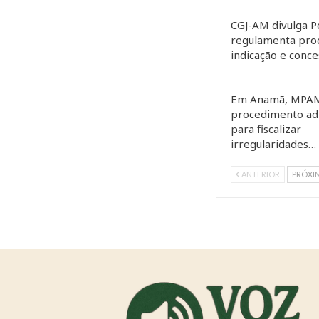
CGJ-AM divulga P
regulamenta pro
indicação e conc
Em Anamã, MPAM
procedimento adm
para fiscalizar
irregularidades…
ANTERIOR
PRÓXI