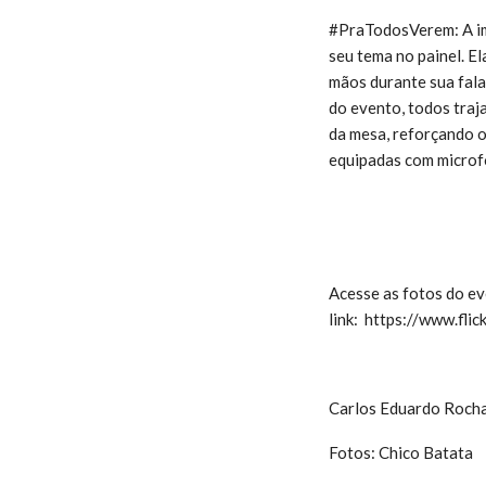
#PraTodosVerem: A im
seu tema no painel. E
mãos durante sua fala
do evento, todos traj
da mesa, reforçando o
equipadas com microf
Acesse as fotos do e
link: https://www.f
Carlos Eduardo Roch
Fotos: Chico Batata