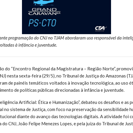
ante programação do CNJ no TJAM abordaram uso responsável da inteligê
oltadas à infância e juventude.
o do “Encontro Regional da Magistratura – Região Norte”, promov
CNJ) nesta sexta-feira (29/5), no Tribunal de Justiça do Amazonas (
ram de painéis temáticos voltados à inovação tecnológica, ao uso ét
ecimento de políticas públicas direcionadas à infância e juventude.
teligência Artificial: Ética e Humanização”, debateu os desafios e as 
cial no sistema de Justiça, com foco na preservação da sensibilidade h
tucional diante do avanço das tecnologias digitais. A atividade foi c
a do CNJ, João Felipe Menezes Lopes, e pela juíza do Tribunal de Jus