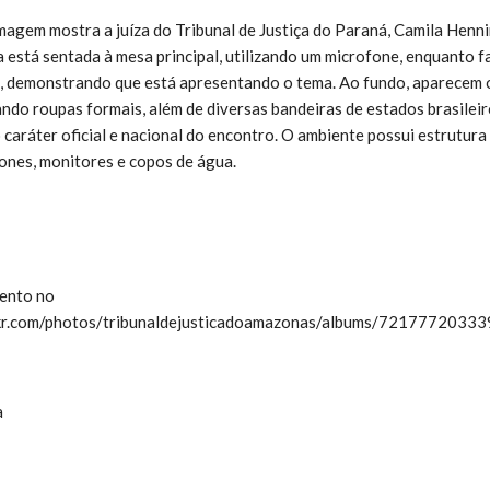
agem mostra a juíza do Tribunal de Justiça do Paraná, Camila Henn
la está sentada à mesa principal, utilizando um microfone, enquanto 
, demonstrando que está apresentando o tema. Ao fundo, aparecem 
ando roupas formais, além de diversas bandeiras de estados brasilei
 caráter oficial e nacional do encontro. O ambiente possui estrutur
ones, monitores e copos de água.
vento no
lickr.com/photos/tribunaldejusticadoamazonas/albums/7217772033
a