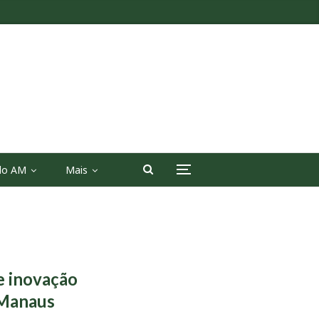
 do AM
Mais
 e inovação
 Manaus