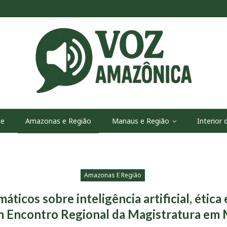
te
Amazonas e Região
Manaus e Região
Interior
Amazonas E Região
máticos sobre inteligência artificial, ética
 Encontro Regional da Magistratura em