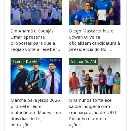
Em Anamã e Codajás,
Diego Mascarenhas e
Omar apresenta
Edwan Oliveira
propostas para que a
oficializam candidatura à
região volte a receber…
presidência do Boi…
Interior Do AM
Interior Do AM
Marcha para Jesus 2026
Nhamundá fortalece
promete reunir
saúde indígena com
multidão em Maués com
reinauguração de UBSI
dois dias de fé,
Riozinho e amplia
adoração…
ações…