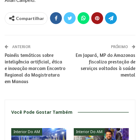
Allan Campelo.
Compartilhar
ANTERIOR
PRÓXIMO
Painéis temáticos sobre
Em Japurá, MP do Amazonas
inteligência artificial, ética
fiscaliza prestação de
e inovação marcam Encontro
serviços voltados à saúde
Regional da Magistratura
mental
em Manaus
Você Pode Gostar Também
Interior Do AM
Interior Do AM