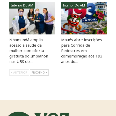
Interior Do AM
Interior Do AM
Nhamundá amplia
Maués abre inscrições
acesso à saúde da
para Corrida de
mulher com oferta
Pedestres em
gratuita do Implanon
comemoração aos 193
nas UBS do…
anos do…
ANTERIOR
PRÓXIMO