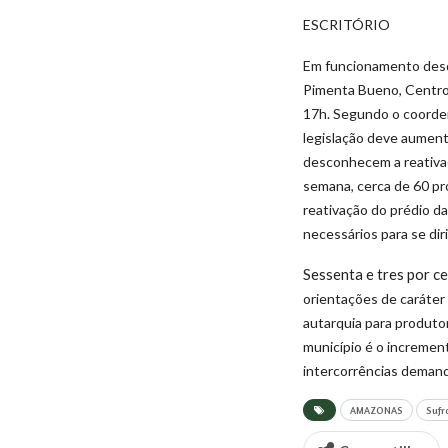
ESCRITÓRIO
Em funcionamento desde
Pimenta Bueno, Centro,
17h.
Segundo o coorden
legislação deve aument
desconhecem a reativaç
semana, cerca de 60 pro
reativação do prédio d
necessários para se dirig
Sessenta e tres por c
orientações de caráter
autarquia para produto
município é o incremen
intercorrências demand
AMAZONAS
Suf