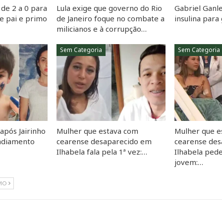
de 2 a 0 para
Lula exige que governo do Rio
Gabriel Ganle
e pai e primo
de Janeiro foque no combate a
insulina par
milicianos e à corrupção…
Sem Categoria
Sem Categoria
 após Jairinho
Mulher que estava com
Mulher que e
 adiamento
cearense desaparecido em
cearense de
Ilhabela fala pela 1ª vez:…
Ilhabela ped
jovem:…
MO