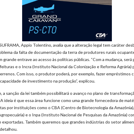
UFRAMA, Appio Tolentino, avalia que a alteração legal tem caráter des
oblema da falta de documentação da terra de produtores rurais ocupant
 grande entrave ao acesso às políticas públicas. “Com a mudança, ser
feituras e o Incra (Instituto Nacional da Colonização e Reforma Agrária) 
 terrenos. Com isso, o produtor poderá, por exemplo, fazer empréstimos c
apacidade de investimento na produção”, explicou.
, a sanção da lei também possibilitará o avanço no plano de transform
. “A ideia é que essa área funcione como uma grande fornecedora de maté
itas por instituições como o CBA (Centro de Biotecnologia da Amazônia)
Agropecuária) e o Inpa (Instituto Nacional de Pesquisas da Amazônia) co
 e exportadas. Também queremos que grandes indústrias do setor aliment
 detalhou.