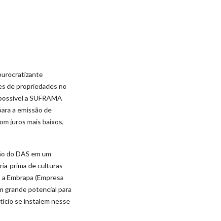
burocratizante
es de propriedades no
á possível a SUFRAMA
para a emissão de
om juros mais baixos,
ação do DAS em um
ria-prima de culturas
, a Embrapa (Empresa
m grande potencial para
ício se instalem nesse