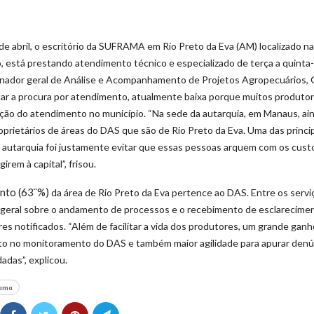
 abril, o escritório da SUFRAMA em Rio Preto da Eva (AM) localizado n
 está prestando atendimento técnico e especializado de terça a quinta-f
ador geral de Análise e Acompanhamento de Projetos Agropecuários, O
ar a procura por atendimento, atualmente baixa porque muitos produtore
ão do atendimento no município. “Na sede da autarquia, em Manaus, ai
prietários de áreas do DAS que são de Rio Preto da Eva. Uma das princip
a autarquia foi justamente evitar que essas pessoas arquem com os cust
irem à capital”, frisou.
ento (63¨%)
da área de Rio Preto da Eva pertence ao DAS. Entre os servi
 geral sobre o andamento de processos e o recebimento de esclarecimen
res notificados. “Além de facilitar a vida dos produtores, um grande ga
to no monitoramento do DAS e também maior agilidade para apurar denú
adas”, explicou.
rama