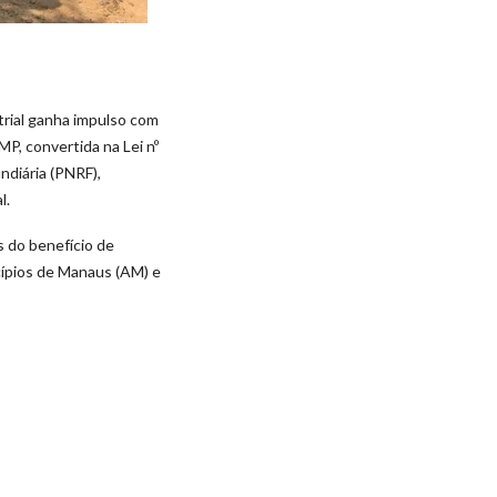
rial ganha impulso com
MP, convertida na Lei nº
ndiária (PNRF),
l.
s do benefício de
cípios de Manaus (AM) e