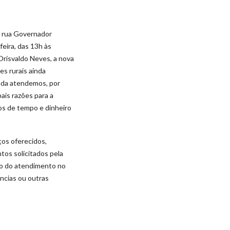
a rua Governador
eira, das 13h às
risvaldo Neves, a nova
s rurais ainda
nda atendemos, por
ais razões para a
os de tempo e dinheiro
ços oferecidos,
tos solicitados pela
nho do atendimento no
ncias ou outras