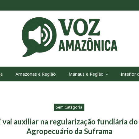
te
Amazonas e Região
Manaus e Região
Interior
Sem Categoria
 vai auxiliar na regularização fundiária do
Agropecuário da Suframa