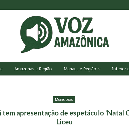
te
Amazonas e Região
Manaus e Região
Interior
Municípios
tem apresentação de espetáculo ‘Natal C
Liceu