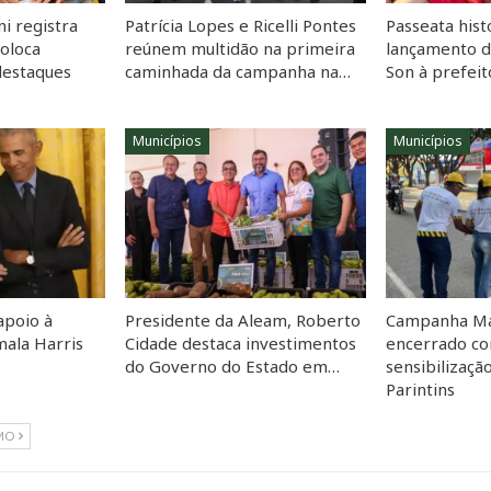
i registra
Patrícia Lopes e Ricelli Pontes
Passeata hist
coloca
reúnem multidão na primeira
lançamento 
destaques
caminhada da campanha na…
Son à prefei
Municípios
Municípios
apoio à
Presidente da Aleam, Roberto
Campanha Ma
ala Harris
Cidade destaca investimentos
encerrado co
do Governo do Estado em…
sensibilizaçã
Parintins
MO