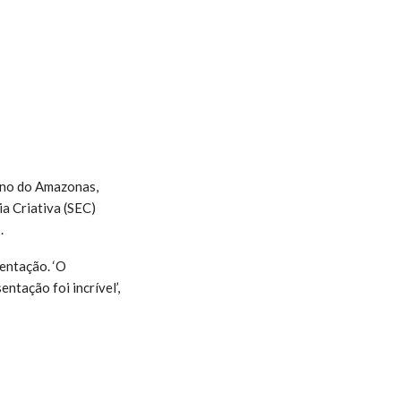
erno do Amazonas,
a Criativa (SEC)
.
entação. ‘O
ntação foi incrível’,