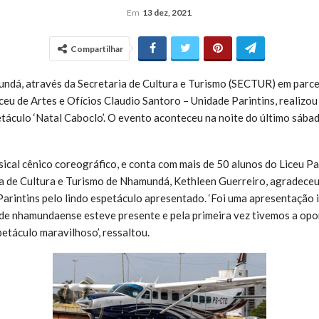
Em
13 dez, 2021
Compartilhar
undá, através da Secretaria de Cultura e Turismo (SECTUR) em parc
eu de Artes e Ofícios Claudio Santoro – Unidade Parintins, realizou
áculo ‘Natal Caboclo’. O evento aconteceu na noite do último sábad
ical cênico coreográfico, e conta com mais de 50 alunos do Liceu Pa
ia de Cultura e Turismo de Nhamundá, Kethleen Guerreiro, agradece
arintins pelo lindo espetáculo apresentado. ‘Foi uma apresentação i
de nhamundaense esteve presente e pela primeira vez tivemos a opo
etáculo maravilhoso’, ressaltou.