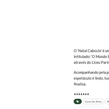
O ‘Natal Caboclo’ é u
intitulado: ‘O Mundo 
através do Liceu Parin
Acompanhando pela pr
espetáculo é lindo, tu
finaliza.
+++++++
Liceu de Artes
N