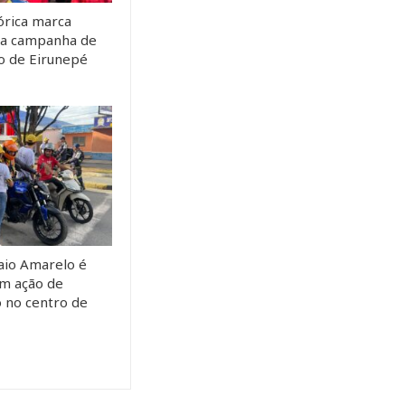
órica marca
da campanha de
to de Eirunepé
io Amarelo é
m ação de
o no centro de