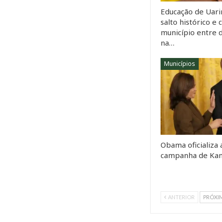
Educação de Uarin
salto histórico e 
município entre 
na…
Municípios
Obama oficializa 
campanha de Kam
ANTERIOR
PRÓXI