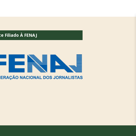
te Filiado À FENAJ