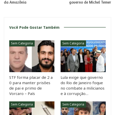
da Amazônia
governo de Michel Temer
Você Pode Gostar Também
Sem Categoria
Sem Categoria
STF forma placar de 2 a
Lula exige que governo
0 para manter prisões
do Rio de Janeiro foque
de pai e primo de
no combate a milicianos
Vorcaro – País
e à corrupção…
Sem Categoria
Sem Categoria