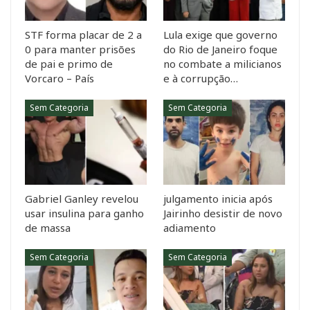
STF forma placar de 2 a
Lula exige que governo
0 para manter prisões
do Rio de Janeiro foque
de pai e primo de
no combate a milicianos
Vorcaro – País
e à corrupção…
Sem Categoria
Sem Categoria
Gabriel Ganley revelou
julgamento inicia após
usar insulina para ganho
Jairinho desistir de novo
de massa
adiamento
Sem Categoria
Sem Categoria