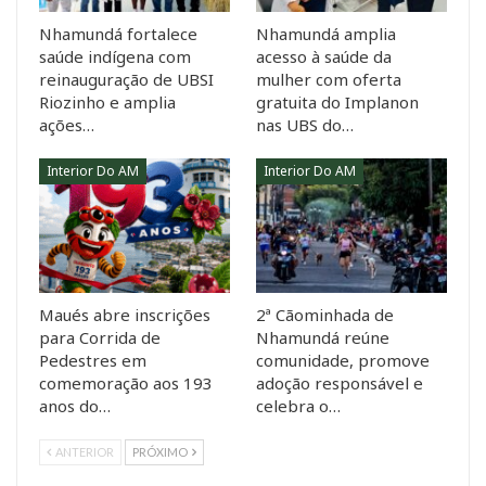
Nhamundá fortalece
Nhamundá amplia
saúde indígena com
acesso à saúde da
reinauguração de UBSI
mulher com oferta
Riozinho e amplia
gratuita do Implanon
ações…
nas UBS do…
Interior Do AM
Interior Do AM
Maués abre inscrições
2ª Cãominhada de
para Corrida de
Nhamundá reúne
Pedestres em
comunidade, promove
comemoração aos 193
adoção responsável e
anos do…
celebra o…
ANTERIOR
PRÓXIMO