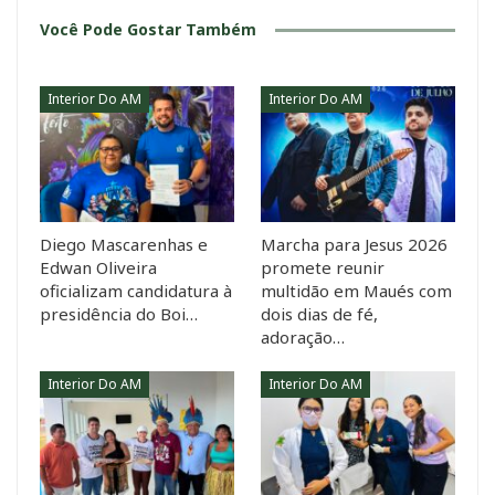
Você Pode Gostar Também
Interior Do AM
Interior Do AM
Diego Mascarenhas e
Marcha para Jesus 2026
Edwan Oliveira
promete reunir
oficializam candidatura à
multidão em Maués com
presidência do Boi…
dois dias de fé,
adoração…
Interior Do AM
Interior Do AM