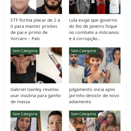
STF forma placar de 2 a
Lula exige que governo
0 para manter prisões
do Rio de Janeiro foque
de pai e primo de
no combate a milicianos
Vorcaro – País
e à corrupção…
Sem Categoria
Sem Categoria
Gabriel Ganley revelou
julgamento inicia após
usar insulina para ganho
Jairinho desistir de novo
de massa
adiamento
Sem Categoria
Sem Categoria