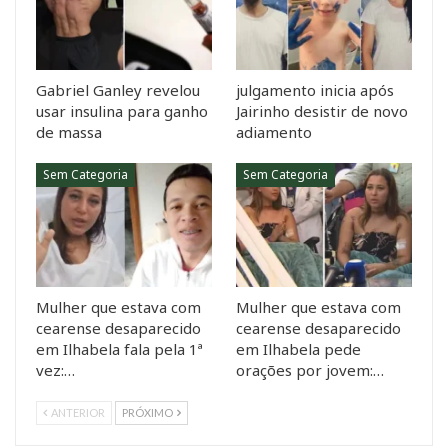
Gabriel Ganley revelou
julgamento inicia após
usar insulina para ganho
Jairinho desistir de novo
de massa
adiamento
Sem Categoria
Sem Categoria
Mulher que estava com
Mulher que estava com
cearense desaparecido
cearense desaparecido
em Ilhabela fala pela 1ª
em Ilhabela pede
vez:…
orações por jovem:…
ANTERIOR
PRÓXIMO