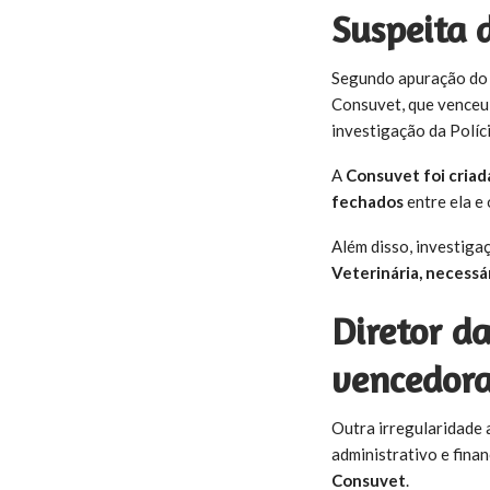
Suspeita d
Segundo apuração d
Consuvet, que venceu 
investigação da Políci
A
Consuvet foi criad
fechados
entre ela e
Além disso, investig
Veterinária, necessár
Diretor da
vencedor
Outra irregularidade a
administrativo e fina
Consuvet
.