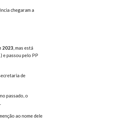
gência chegaram a
e 2023
, mas está
) e passou pelo PP
secretaria de
no passado, o
.
 menção ao nome dele