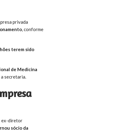
mpresa privada
cionamento
, conforme
lhões terem sido
ional de Medicina
a secretaria.
 empresa
— ex-diretor
rnou sócio da