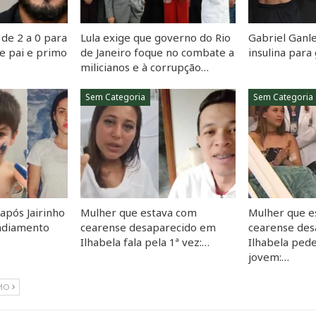
de 2 a 0 para
Lula exige que governo do Rio
Gabriel Ganle
e pai e primo
de Janeiro foque no combate a
insulina par
milicianos e à corrupção…
Sem Categoria
Sem Categoria
 após Jairinho
Mulher que estava com
Mulher que e
 adiamento
cearense desaparecido em
cearense de
Ilhabela fala pela 1ª vez:…
Ilhabela ped
jovem:…
MO