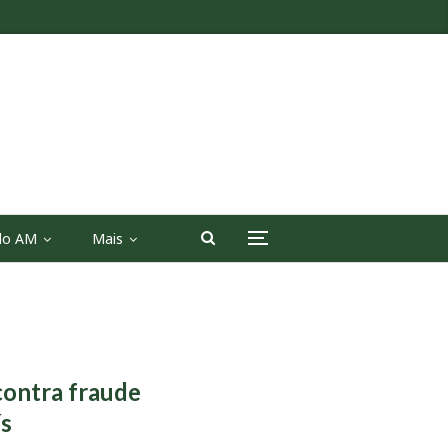
 do AM
Mais
contra fraude
ís