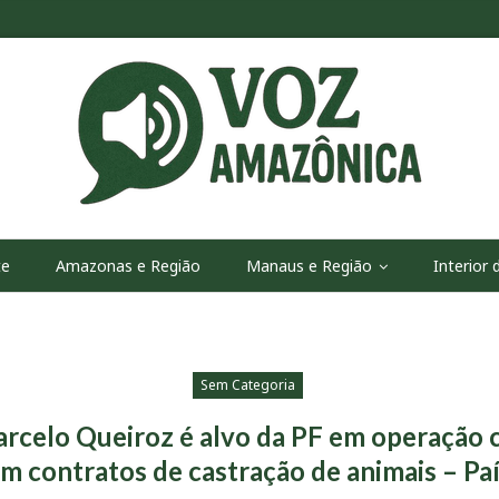
te
Amazonas e Região
Manaus e Região
Interior
Sem Categoria
celo Queiroz é alvo da PF em operação 
m contratos de castração de animais – Pa