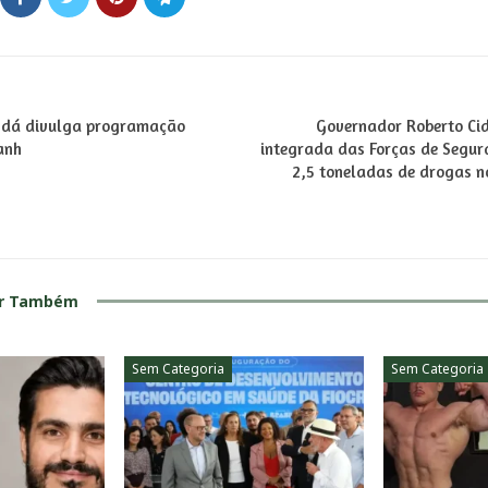
ndá divulga programação
Governador Roberto Ci
anh
integrada das Forças de Segu
2,5 toneladas de drogas 
ar Também
Sem Categoria
Sem Categoria