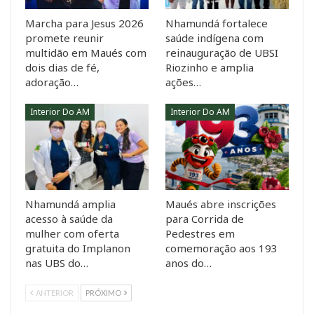
Marcha para Jesus 2026
Nhamundá fortalece
promete reunir
saúde indígena com
multidão em Maués com
reinauguração de UBSI
dois dias de fé,
Riozinho e amplia
adoração…
ações…
Interior Do AM
Interior Do AM
Nhamundá amplia
Maués abre inscrições
acesso à saúde da
para Corrida de
mulher com oferta
Pedestres em
gratuita do Implanon
comemoração aos 193
nas UBS do…
anos do…
ANTERIOR
PRÓXIMO