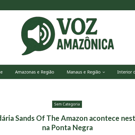
te
Amazonas e Região
Manaus e Região
Interior
Sem Categoria
dária Sands Of The Amazon acontece nest
na Ponta Negra