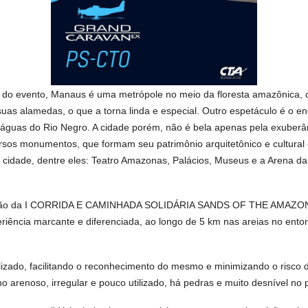
 do evento, Manaus é uma metrópole no meio da floresta amazônica, 
uas alamedas, o que a torna linda e especial. Outro espetáculo é o e
guas do Rio Negro. A cidade porém, não é bela apenas pela exuberâ
ersos monumentos, que formam seu patrimônio arquitetônico e cultural
 cidade, dentre eles: Teatro Amazonas, Palácios, Museus e a Arena d
zação da I CORRIDA E CAMINHADA SOLIDÁRIA SANDS OF THE AMAZON 
riência marcante e diferenciada, ao longo de 5 km nas areias no ento
izado, facilitando o reconhecimento do mesmo e minimizando o risco d
no arenoso, irregular e pouco utilizado, há pedras e muito desnível no 