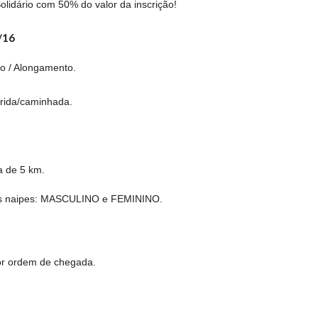
lidário com 50% do valor da inscrição!
/16
o / Alongamento.
rida/caminhada.
a de 5 km.
os naipes: MASCULINO e FEMININO.
por ordem de chegada.