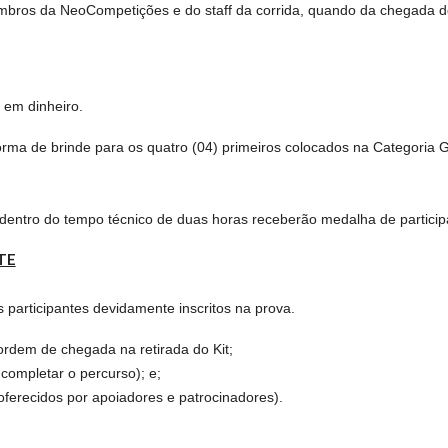
mbros da NeoCompetições e do staff da corrida, quando da chegada do
em dinheiro.
orma de brinde para os quatro (04) primeiros colocados na Categoria 
dentro do tempo técnico de duas horas receberão medalha de particip
TE
s participantes devidamente inscritos na prova.
ordem de chegada na retirada do Kit;
completar o percurso); e;
oferecidos por apoiadores e patrocinadores).