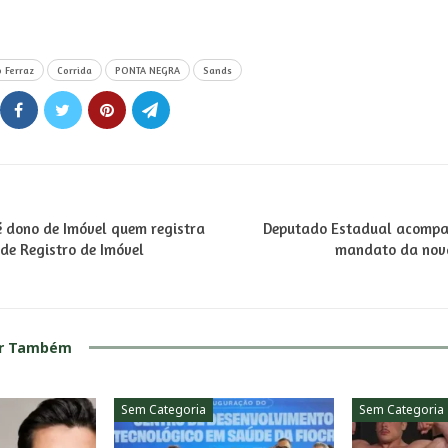
 Ferraz
Corrida
PONTA NEGRA
Sands
 é dono de Imóvel quem registra
Deputado Estadual acompan
de Registro de Imóvel
mandato da nova
ar Também
Sem Categoria
Sem Categoria