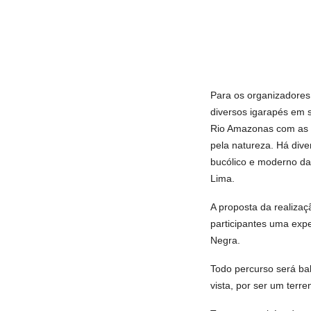
Para os organizadores
diversos igarapés em s
Rio Amazonas com as á
pela natureza. Há div
bucólico e moderno da
Lima.
A proposta da reali
participantes uma expe
Negra.
Todo percurso será bal
vista, por ser um terre