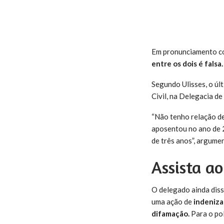
Em pronunciamento com
entre os dois é falsa.
Segundo Ulisses, o úl
Civil, na Delegacia d
“Não tenho relação de
aposentou no ano de 2
de três anos”, argume
Assista ao
O delegado ainda disse
uma ação de
indeniza
difamação.
Para o pol