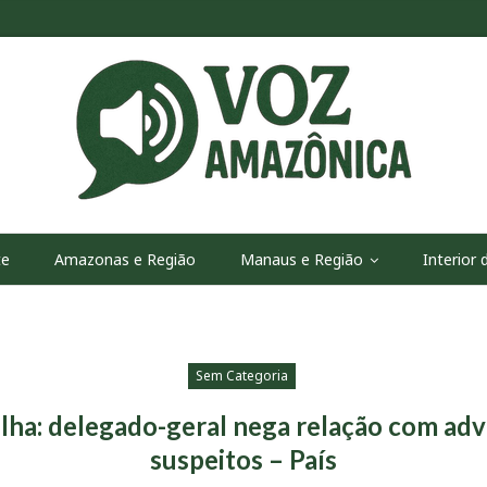
te
Amazonas e Região
Manaus e Região
Interior
Sem Categoria
lha: delegado-geral nega relação com ad
suspeitos – País