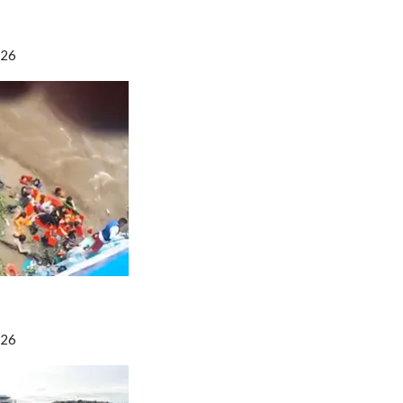
026
026