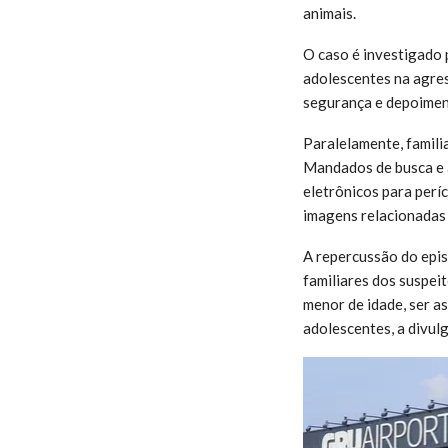
animais.
O caso é investigado 
adolescentes na agre
segurança e depoimen
Paralelamente, famili
Mandados de busca e a
eletrônicos para períc
imagens relacionadas 
A repercussão do epi
familiares dos suspei
menor de idade, ser a
adolescentes, a divulg