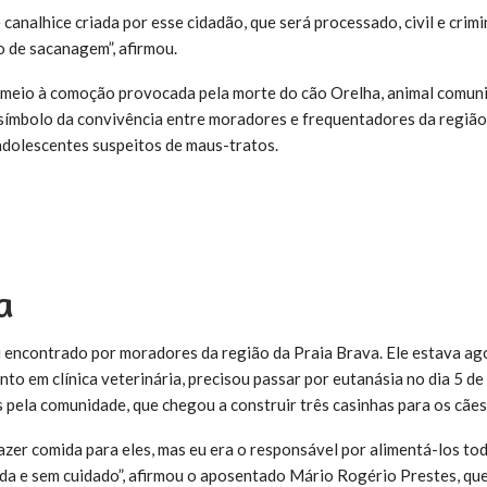
 canalhice criada por esse cidadão, que será processado, civil e cri
o de sacanagem”, afirmou.
 meio à comoção provocada pela morte do cão Orelha, animal comuni
 símbolo da convivência entre moradores e frequentadores da região
adolescentes suspeitos de maus-tratos.
a
 encontrado por moradores da região da Praia Brava. Ele estava ag
to em clínica veterinária, precisou passar por eutanásia no dia 5 de 
 pela comunidade, que chegou a construir três casinhas para os cães
azer comida para eles, mas eu era o responsável por alimentá-los tod
ida e sem cuidado”, afirmou o aposentado Mário Rogério Prestes, q