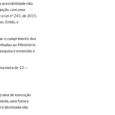
 acessibilidade não
ulgação, com uma
 a Lei nº 241, de 2015,
ws. Então, o
car o cumprimento dos
inhadas ao Ministério
pesquisa e extensão e
uma meta de 12 —
ograma de execução
ainda, uma futura
erá destinada não