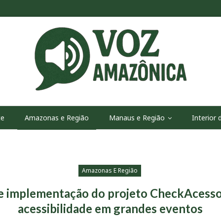
te
Amazonas e Região
Manaus e Região
Interior
Amazonas E Região
e implementação do projeto CheckAcesso,
acessibilidade em grandes eventos