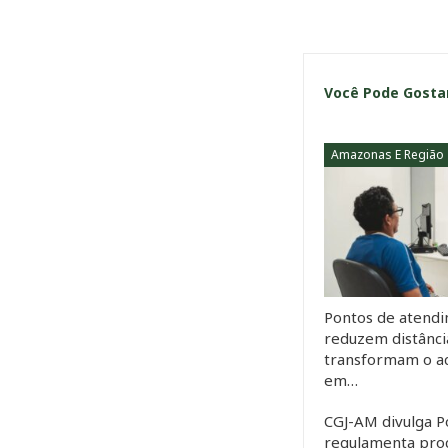
Você Pode Gost
Amazonas E Região
Pontos de atend
reduzem distânci
transformam o ac
em…
CGJ-AM divulga P
regulamenta pro