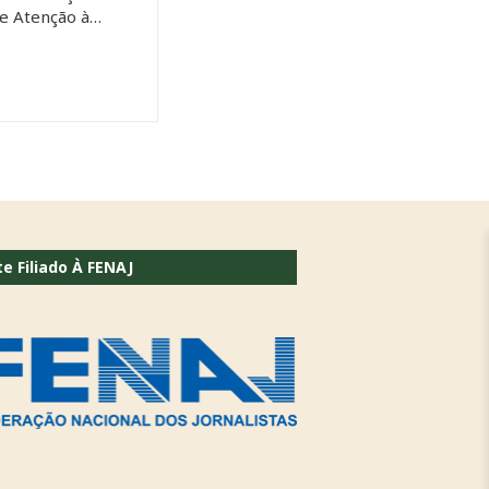
de Atenção à…
te Filiado À FENAJ