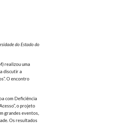
ersidade do Estado do
M) realizou uma
 discutir a
os”. O encontro
soa com Deficiência
cesso”, o projeto
em grandes eventos,
dade. Os resultados