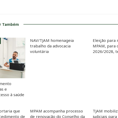
ar Também
NAV/TJAM homenageia
Eleição para 
trabalho da advocacia
MPAM, para o
voluntária
2026/2028, te
imento
as e
esso à saúde
ortaria que
MPAM acompanha processo
TJAM mobiliz
cedimento de
de renovação do Conselho da
judiciais para