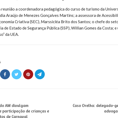
à reunião a coordenadora pedagógica do curso de turismo da Univer
ia Araújo de Menezes Gonçalves Martins; a assessora de Acessibili
conomia Criativa (SEC), Marssicléa Brito dos Santos; o chefe do se
ia de Estado de Segurança Pública (SSP), Willian Gomes da Costa; e
o” da UEA.
s
 do AM divulgam
Caso Orelha: delegado-g
 participação de crianças e
advogad
tos de Carnaval