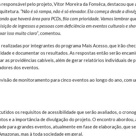
 responsável pelo projeto, Vitor Moreira da Fonsêca, destacou que a
quitetura.
“Não é só rampa, não é só elevador. Ela começa desde a div
tando que haverá área para PCDs, fila com prioridade. Vamos lembrar que
sição de ingressos a pessoas com deficiência em eventos culturais e sho
xar isso muito claro”
, comentou.
o realizadas por integrantes do programa Mais Acesso, que irão che
ilidade e documentar os resultados. As respostas então serão encam
r as providências cabíveis, além de gerar relatórios individuais de 
adores dos eventos.
evisão de monitoramento para cinco eventos ao longo do ano, com 
cutidos os requisitos de acessibilidade que serão avaliados, o cron
tos e a importância de divulgação do projeto. O encontro abordou, 
idade para grandes eventos, atualmente em fase de elaboração, que s
Amazonas, mas à toda sociedade em geral.