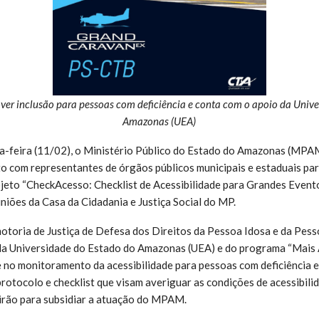
over inclusão para pessoas com deficiência e conta com o apoio da Univ
Amazonas (UEA)
a-feira (11/02), o Ministério Público do Estado do Amazonas (MPA
o com representantes de órgãos públicos municipais e estaduais para
eto “CheckAcesso: Checklist de Acessibilidade para Grandes Event
uniões da Casa da Cidadania e Justiça Social do MP.
motoria de Justiça de Defesa dos Direitos da Pessoa Idosa e da Pes
da Universidade do Estado do Amazonas (UEA) e do programa “Mais A
 no monitoramento da acessibilidade para pessoas com deficiência 
rotocolo e checklist que visam averiguar as condições de acessibili
virão para subsidiar a atuação do MPAM.