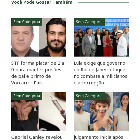
Você Pode Gostar Também
Sem Categoria
Sem Categoria
STF forma placar de 2 a
Lula exige que governo
0 para manter prisões
do Rio de Janeiro foque
de pai e primo de
no combate a milicianos
Vorcaro – País
e à corrupção…
Sem Categoria
Sem Categoria
Gabriel Ganley revelou
julgamento inicia após