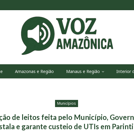
te
Amazonas e Região
Manaus e Região
Interior
Municípios
ção de leitos feita pelo Município, Gover
stala e garante custeio de UTIs em Parint