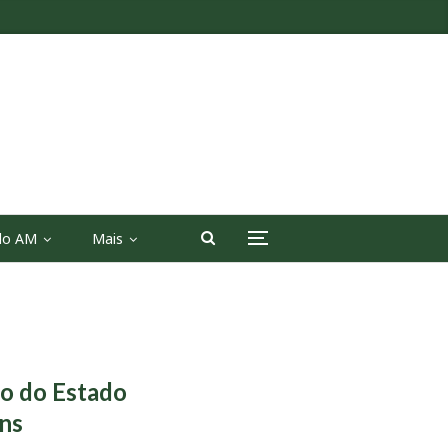
 do AM
Mais
no do Estado
ins