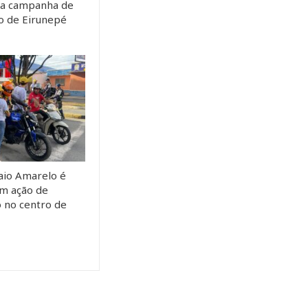
da campanha de
to de Eirunepé
io Amarelo é
m ação de
o no centro de