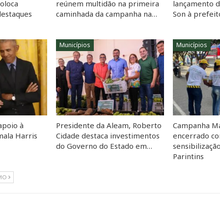
coloca
reúnem multidão na primeira
lançamento 
destaques
caminhada da campanha na…
Son à prefei
Municípios
Municípios
apoio à
Presidente da Aleam, Roberto
Campanha Ma
ala Harris
Cidade destaca investimentos
encerrado co
do Governo do Estado em…
sensibilizaçã
Parintins
MO