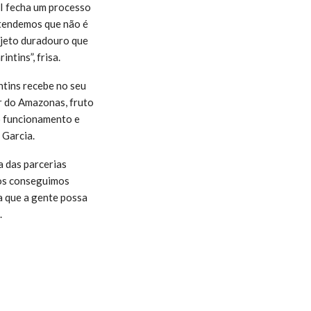
TI fecha um processo
ntendemos que não é
jeto duradouro que
ntins”, frisa.
ntins recebe no seu
or do Amazonas, fruto
o funcionamento e
 Garcia.
a das parcerias
nos conseguimos
a que a gente possa
.