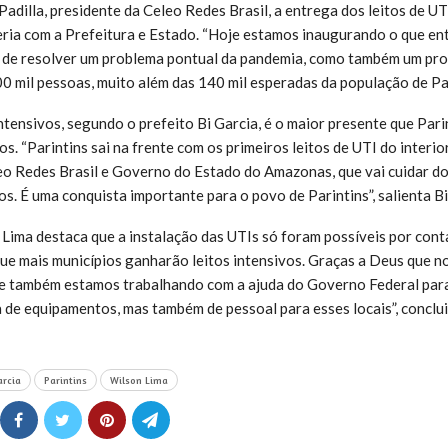
Padilla, presidente da Celeo Redes Brasil, a entrega dos leitos de U
eria com a Prefeitura e Estado. “Hoje estamos inaugurando o que e
de resolver um problema pontual da pandemia, como também um pro
0 mil pessoas, muito além das 140 mil esperadas da população de Pari
ntensivos, segundo o prefeito Bi Garcia, é o maior presente que Pari
s. “Parintins sai na frente com os primeiros leitos de UTI do interi
eo Redes Brasil e Governo do Estado do Amazonas, que vai cuidar d
os. É uma conquista importante para o povo de Parintins”, salienta Bi
ima destaca que a instalação das UTIs só foram possíveis por cont
que mais municípios ganharão leitos intensivos. Graças a Deus que 
 e também estamos trabalhando com a ajuda do Governo Federal par
a de equipamentos, mas também de pessoal para esses locais”, conclui
arcia
Parintins
Wilson Lima