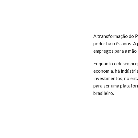
A transformação do Pa
poder há três anos. A
empregos para a mão 
Enquanto o desempreg
economia, há indústri
investimentos, no ent
para ser uma platafor
brasileiro.