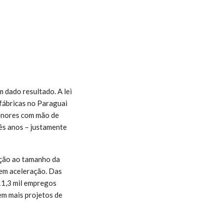
 dado resultado. A lei
fábricas no Paraguai
enores com mão de
rês anos – justamente
ação ao tamanho da
 em aceleração. Das
11,3 mil empregos
em mais projetos de