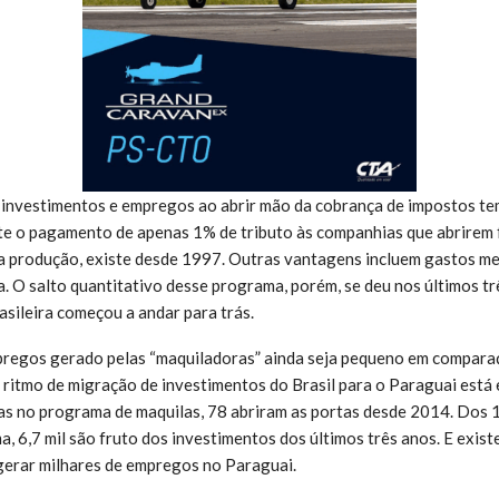
r investimentos e empregos ao abrir mão da cobrança de impostos tem
te o pagamento de apenas 1% de tributo às companhias que abrirem 
 produção, existe desde 1997. Outras vantagens incluem gastos m
ca. O salto quantitativo desse programa, porém, se deu nos últimos t
sileira começou a andar para trás.
pregos gerado pelas “maquiladoras” ainda seja pequeno em compar
o ritmo de migração de investimentos do Brasil para o Paraguai está
das no programa de maquilas, 78 abriram as portas desde 2014. Dos 
, 6,7 mil são fruto dos investimentos dos últimos três anos. E exist
erar milhares de empregos no Paraguai.