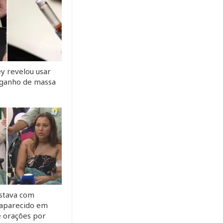
y revelou usar
a ganho de massa
stava com
saparecido em
e orações por