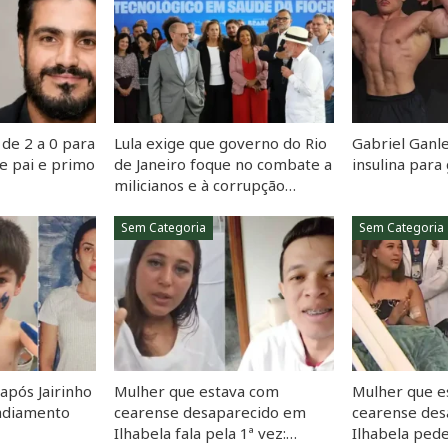
de 2 a 0 para
Lula exige que governo do Rio
Gabriel Ganle
e pai e primo
de Janeiro foque no combate a
insulina par
milicianos e à corrupção…
Sem Categoria
Sem Categoria
 após Jairinho
Mulher que estava com
Mulher que e
 adiamento
cearense desaparecido em
cearense de
Ilhabela fala pela 1ª vez:…
Ilhabela ped