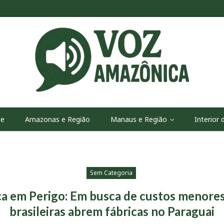
te
Amazonas e Região
Manaus e Região
Interior
Sem Categoria
a em Perigo: Em busca de custos menore
brasileiras abrem fábricas no Paraguai