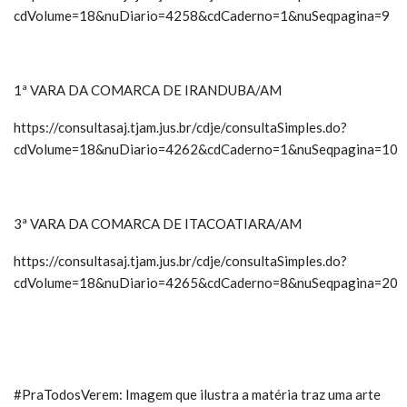
cdVolume=18&nuDiario=4258&cdCaderno=1&nuSeqpagina=9
1ª VARA DA COMARCA DE IRANDUBA/AM
https://consultasaj.tjam.jus.br/cdje/consultaSimples.do?
cdVolume=18&nuDiario=4262&cdCaderno=1&nuSeqpagina=10
3ª VARA DA COMARCA DE ITACOATIARA/AM
https://consultasaj.tjam.jus.br/cdje/consultaSimples.do?
cdVolume=18&nuDiario=4265&cdCaderno=8&nuSeqpagina=20
#PraTodosVerem: Imagem que ilustra a matéria traz uma arte