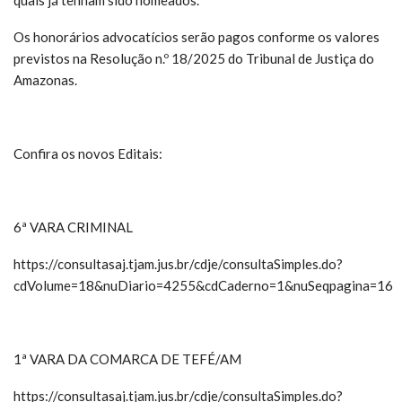
Os honorários advocatícios serão pagos conforme os valores
previstos na Resolução n.º 18/2025 do Tribunal de Justiça do
Amazonas.
Confira os novos Editais:
6ª VARA CRIMINAL
https://consultasaj.tjam.jus.br/cdje/consultaSimples.do?
cdVolume=18&nuDiario=4255&cdCaderno=1&nuSeqpagina=16
1ª VARA DA COMARCA DE TEFÉ/AM
https://consultasaj.tjam.jus.br/cdje/consultaSimples.do?