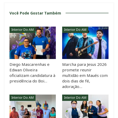
Você Pode Gostar Também
Interior Do AM
Interior Do AM
Diego Mascarenhas e
Marcha para Jesus 2026
Edwan Oliveira
promete reunir
oficializam candidatura à
multidão em Maués com
presidência do Boi…
dois dias de fé,
adoração…
Interior Do AM
Interior Do AM