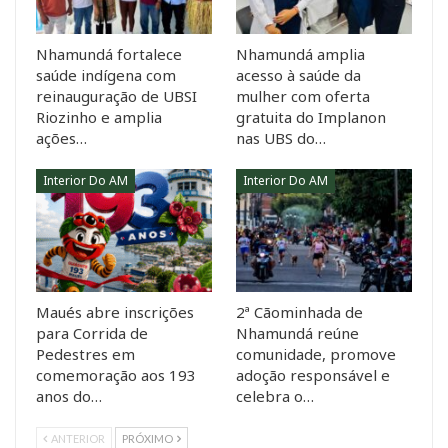
Nhamundá fortalece
Nhamundá amplia
saúde indígena com
acesso à saúde da
reinauguração de UBSI
mulher com oferta
Riozinho e amplia
gratuita do Implanon
ações…
nas UBS do…
Interior Do AM
Interior Do AM
Maués abre inscrições
2ª Cãominhada de
para Corrida de
Nhamundá reúne
Pedestres em
comunidade, promove
comemoração aos 193
adoção responsável e
anos do…
celebra o…
ANTERIOR
PRÓXIMO