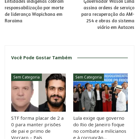
Entidades indígenas cobram
Governador Wilson Lima
responsabilização por morte
assina ordens de serviço
de liderança Wapichana em
para recuperação da AM-
Roraima
254 e obras do sistema
viário em Autazes
Você Pode Gostar Também
Sem Categoria
Sem Categoria
STF forma placar de 2 a
Lula exige que governo
0 para manter prisões
do Rio de Janeiro foque
de pai e primo de
no combate a milicianos
Vorcaro – País
e à corrupção…