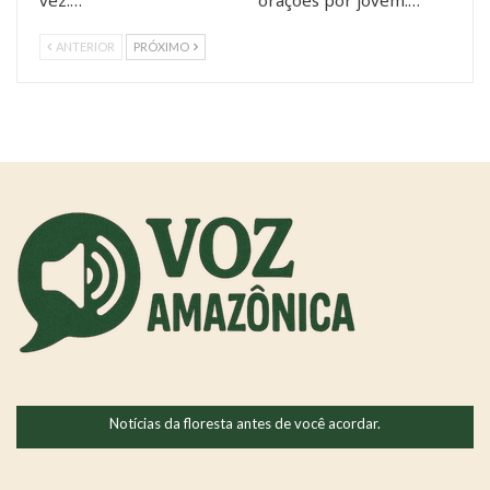
vez:…
orações por jovem:…
ANTERIOR
PRÓXIMO
Notícias da floresta antes de você acordar.