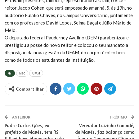
Estavam presentes, também, representando a Ufam, o vice -
reitor, Jacob Cohen, que será empossado amanhã, 5, às 19h, no
auditório Eulálio Chaves, no Campus Universitário, juntamente
com os professores David Lopes, Selma Baçal e Júlio Mário de
Melo.
O deputado federal Pauderney Avelino (DEM) parabenizou e
prestigiou a posse do novo reitor e colocou o seu mandato a
disposição da nova gestão da UFAM, do corpo técnico bem
como de todos os estudantes da Instituição.
MEC
UFAM
Compartilhar
ANTERIOR
PRÓXIMO
Padre Carlos Góes, ex
Vereador Luizinho Canindé,
prefeito de Maués, tem R$
de Maués, faz balanço como
5,5 milhões bloqueados pela
Líder do Governo na Câmara