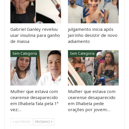
Gabriel Ganley revelou
julgamento inicia após
usar insulina para ganho
Jairinho desistir de novo
de massa
adiamento
Sem Categoria
Sem Categoria
Mulher que estava com
Mulher que estava com
cearense desaparecido
cearense desaparecido
em Ilhabela fala pela 1ª
em Ilhabela pede
vez:…
orações por jovem:…
ANTERIOR
PRÓXIMO