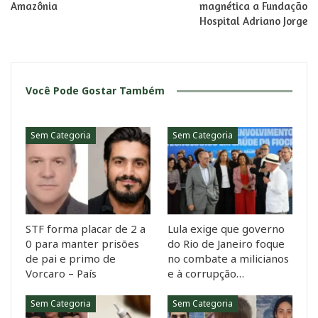
Amazônia
magnética a Fundação
Hospital Adriano Jorge
Você Pode Gostar Também
Sem Categoria
Sem Categoria
STF forma placar de 2 a
Lula exige que governo
0 para manter prisões
do Rio de Janeiro foque
de pai e primo de
no combate a milicianos
Vorcaro – País
e à corrupção…
Sem Categoria
Sem Categoria