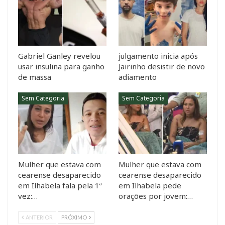
Gabriel Ganley revelou
julgamento inicia após
usar insulina para ganho
Jairinho desistir de novo
de massa
adiamento
Sem Categoria
Sem Categoria
Mulher que estava com
Mulher que estava com
cearense desaparecido
cearense desaparecido
em Ilhabela fala pela 1ª
em Ilhabela pede
vez:…
orações por jovem:…
ANTERIOR
PRÓXIMO