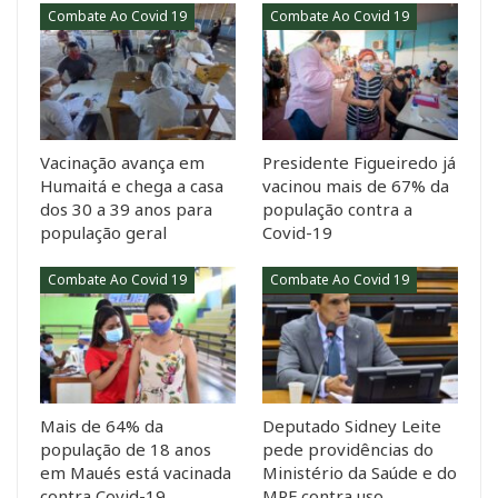
Combate Ao Covid 19
Combate Ao Covid 19
Vacinação avança em
Presidente Figueiredo já
Humaitá e chega a casa
vacinou mais de 67% da
dos 30 a 39 anos para
população contra a
população geral
Covid-19
Combate Ao Covid 19
Combate Ao Covid 19
Mais de 64% da
Deputado Sidney Leite
população de 18 anos
pede providências do
em Maués está vacinada
Ministério da Saúde e do
contra Covid-19
MPF contra uso…