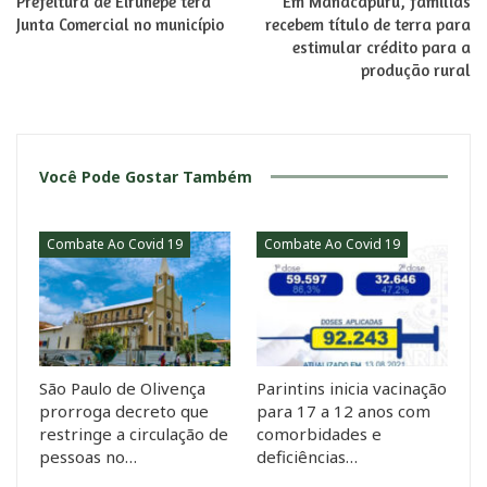
Prefeitura de Eirunepé terá
Em Manacapuru, famílias
Junta Comercial no município
recebem título de terra para
estimular crédito para a
produção rural
Você Pode Gostar Também
Combate Ao Covid 19
Combate Ao Covid 19
São Paulo de Olivença
Parintins inicia vacinação
prorroga decreto que
para 17 a 12 anos com
restringe a circulação de
comorbidades e
pessoas no…
deficiências…