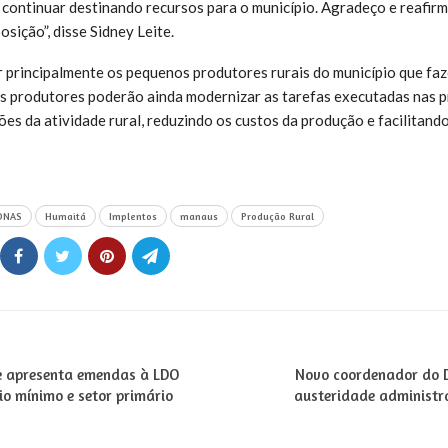
continuar destinando recursos para o município. Agradeço e reafir
osição”, disse Sidney Leite.
ar principalmente os pequenos produtores rurais do município que fa
 Os produtores poderão ainda modernizar as tarefas executadas nas 
es da atividade rural, reduzindo os custos da produção e facilitando
ONAS
Humaitá
Implentos
manaus
Produção Rural
e apresenta emendas à LDO
Novo coordenador do D
o mínimo e setor primário
austeridade administra