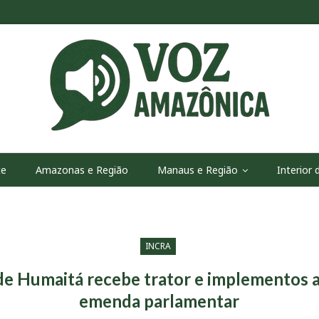
te
Amazonas e Região
Manaus e Região
Interior
INCRA
de Humaitá recebe trator e implementos a
emenda parlamentar