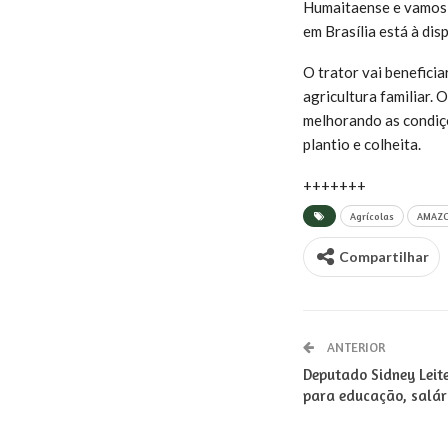
Humaitaense e vamos 
em Brasília está à disp
O trator vai benefici
agricultura familiar.
melhorando as condiçõ
plantio e colheita.
+++++++
Agrícolas
AMAZ
Compartilhar
ANTERIOR
Deputado Sidney Leit
para educação, salári