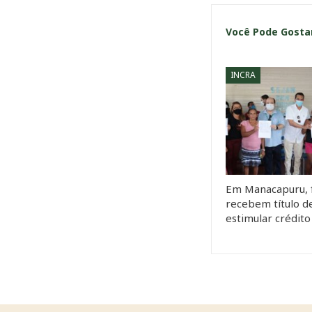
Você Pode Gost
INCRA
Em Manacapuru, f
recebem título d
estimular crédito