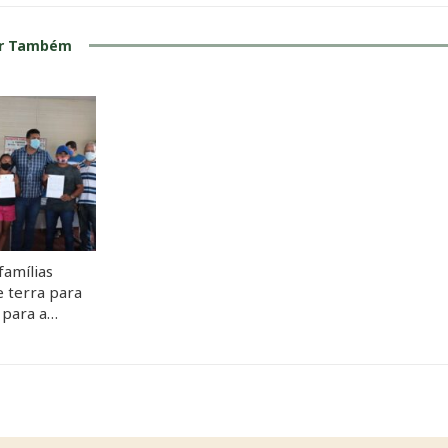
ar Também
amílias
e terra para
 para a…